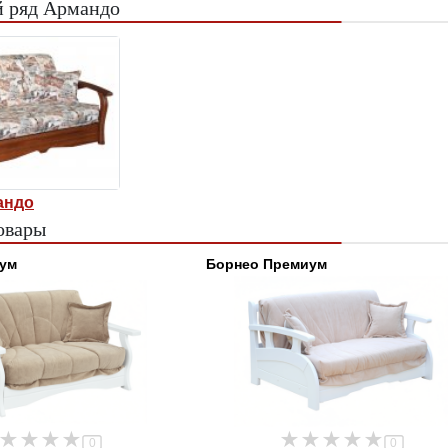
 ряд Армандо
андо
овары
ум
Борнео Премиум
0
0