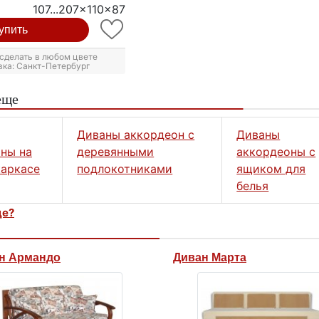
107...207x110x87
упить
сделать в любом цвете
вка: Санкт-Петербург
еще
Диваны аккордеон с
Диваны
ны на
деревянными
аккордеоны с
аркасе
подлокотниками
ящиком для
белья
це?
н Армандо
Диван Марта