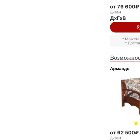
от 76 600₽
Диван
ДxГxВ
К
* Можем 
* Доста
Возможнос
Армандо
от 62 500₽
Диван