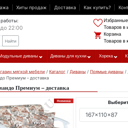
дажа
Хиты продаж
Доставка
Как купить?
Кон
 работы:
Избранные
 до 22:00
Товаров в 
Корзина
Найти
Товаров в 
Модульные диваны
Диваны для кухни
Хорека
К
газин мягкой мебели
/
Каталог
/
Диваны
/
Прямые диваны
/
до Премиум – доставка
андо Премиум – доставка
Новинка
Выберит