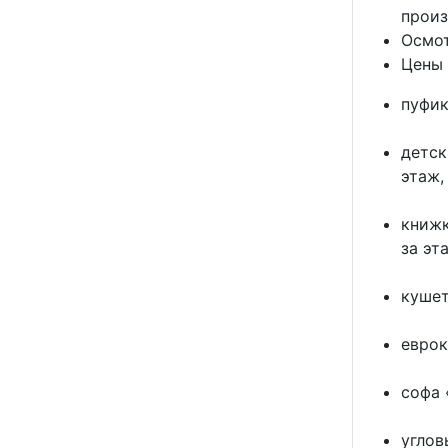
произ
Осмот
Цены 
пуфик
детск
этаж,
книжк
за эт
кушет
еврок
софа 
углов