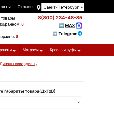
такты
Отзывы
8(800)
234-48-85
 товары
избранном:
0
➡
MAX
➡ Telegram
корзине:
0
ровати
Матрасы
Кресла и пуфы
Диваны аккордеон
/
е габариты товара(ДxГxВ)