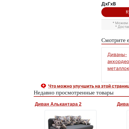
ДxГxВ
К
* Можем 
* Доста
Смотрите 
Диваны-
аккордео
металлок
Что можно улучшить на этой страни
Недавно просмотренные товары
Диван Алькантара 2
Дива