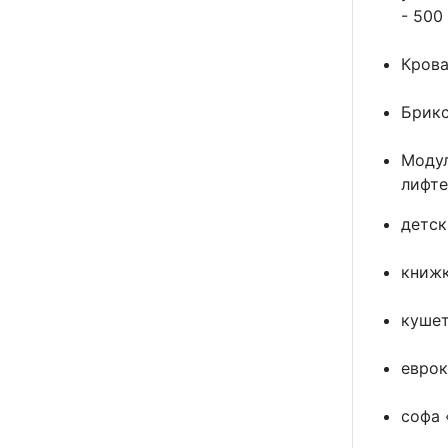
- 500
Крова
Брикс
Модул
лифте
детск
книжк
кушет
еврок
софа 