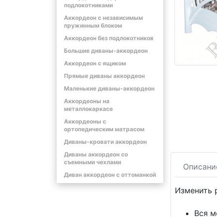
подлокотниками
Аккордеон с независимым
пружинным блоком
Аккордеон без подлокотников
Большие диваны-аккордеон
Аккордеон с ящиком
Прямые диваны аккордеон
Маленькие диваны-аккордеон
Аккордеоны на
металлокаркасе
Аккордеоны с
ортопедическим матрасом
Диваны-кровати аккордеон
Диваны аккордеон со
съемными чехлами
Описани
Диван аккордеон с оттоманкой
Изменить 
Вся м