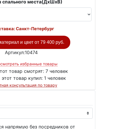
 спального места(ДxШxВ)
тавка: Санкт-Петербург
атериал и цвет от
79 400 руб.
Артикул:10474
смотреть избранные товары
тот товар смотрят:
7 человек
 этот товар купил:
1 человек
тная консультация по товару
ся напрямую без посредников от