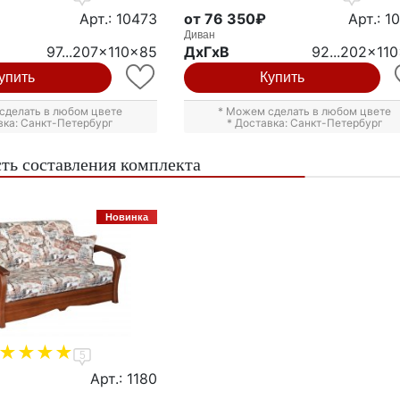
Арт.: 10473
от 76 350₽
Арт.: 1
Диван
97...207x110x85
ДxГxВ
92...202x11
упить
Купить
сделать в любом цвете
* Можем сделать в любом цвете
вка: Санкт-Петербург
* Доставка: Санкт-Петербург
ть составления комплекта
Новинка
5
Арт.: 1180