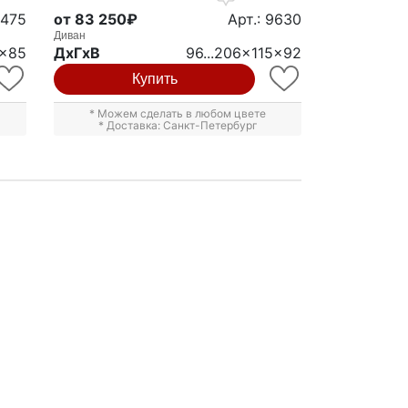
0475
от 83 250₽
Арт.: 9630
Диван
0x85
ДxГxВ
96...206x115x92
Купить
* Можем сделать в любом цвете
* Доставка: Санкт-Петербург