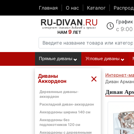
Главная
О нас
Каталог
Распро
График
с 9:00
9
НАМ
ЛЕТ
Прямые диваны
Угловые диваны
Интернет-ма
Диваны
Аккордеон
Диван Арман
Диван Арм
Деревянные диваны-
аккордеон
Раскладной диван-аккордеон
Аккордеоны ширина 140 см
Аккордеоны без
подлокотников 120 см
Аккордеоны с деревянными