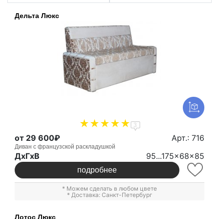
Дельта Люкс
3
от 29 600₽
Арт.: 716
Диван с французской раскладушкой
ДxГxВ
95...175x68x85
подробнее
* Можем сделать в любом цвете
* Доставка: Санкт-Петербург
Лотос Люкс