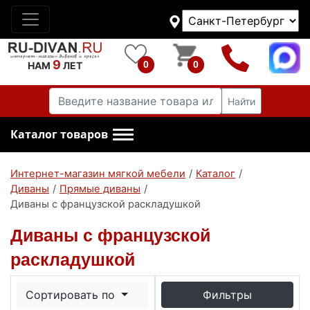
9
0
0
НАМ
ЛЕТ
Найти
Каталог товаров
Интернет-магазин мягкой мебели
/
Каталог
/
Диваны
/
Прямые диваны
/
Диваны с французской раскладушкой
Диваны с французской
раскладушкой
Сортировать по
Фильтры