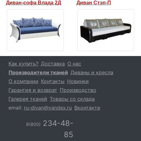
Диван-софа Влада 2Д
Диван Стэп-П
Как купить?
Доставка
О нас
Производители тканей
Диваны и кресла
О компании
Контакты
Новинки
Гарантия и возврат
Производство
Галерея тканей
Товары со склада
email:
ru-divan@yandex.ru
Вконтакте
234-48-
8(800)
85