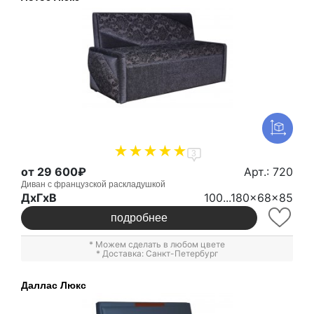
3
от 29 600₽
Арт.: 720
Диван с французской раскладушкой
ДxГxВ
100...180x68x85
подробнее
* Можем сделать в любом цвете
* Доставка: Санкт-Петербург
Даллас Люкс