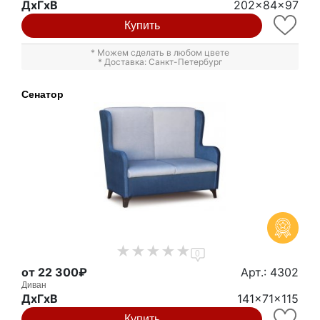
ДxГxВ
202x84x97
Купить
* Можем сделать в любом цвете
* Доставка: Санкт-Петербург
Сенатор
0
от 22 300₽
Арт.: 4302
Диван
ДxГxВ
141x71x115
Купить