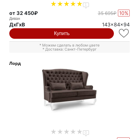
1
от 32 450₽
10%
35 695₽
Диван
ДxГxВ
143x84x94
Купить
* Можем сделать в любом цвете
* Доставка: Санкт-Петербург
Лорд
0