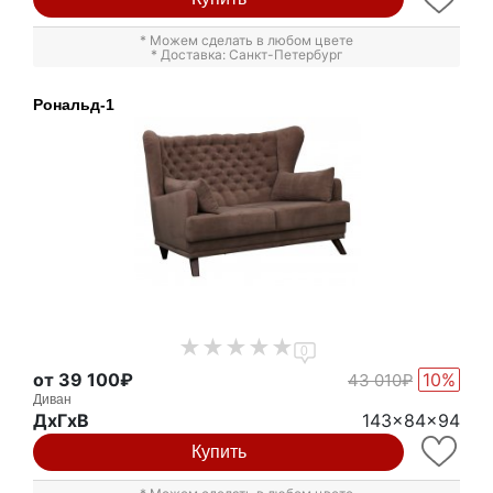
* Можем сделать в любом цвете
* Доставка: Санкт-Петербург
Рональд-1
0
от 39 100₽
10%
43 010₽
Диван
ДxГxВ
143x84x94
Купить