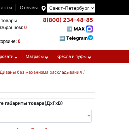
такты
Отзывы
8(800)
234-48-85
 товары
избранном:
0
➡
MAX
➡ Telegram
корзине:
0
ровати
Матрасы
Кресла и пуфы
Диваны без механизма раскладывания
/
е габариты товара(ДxГxВ)