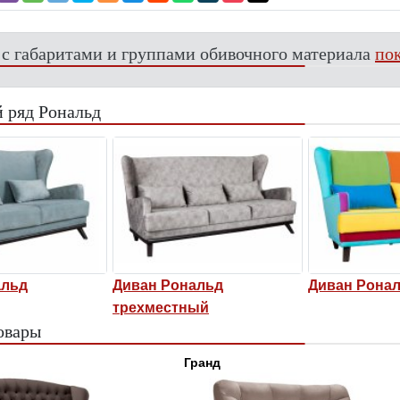
 с габаритами и группами обивочного материала
пок
 ряд Рональд
альд
Диван Рональд
Диван Ронал
трехместный
овары
Гранд