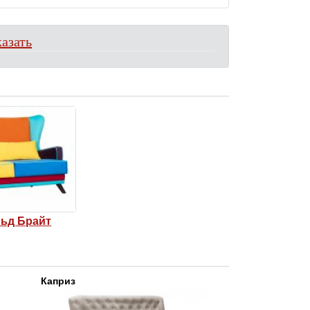
азать
ьд Брайт
Каприз