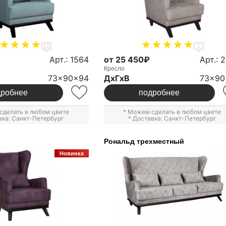
10
1
Арт.: 1564
от 25 450₽
Арт.: 
Кресло
73x90x94
ДxГxВ
73x90
дробнее
подробнее
сделать в любом цвете
* Можем сделать в любом цвете
вка: Санкт-Петербург
* Доставка: Санкт-Петербург
Рональд трехместный
Новинка