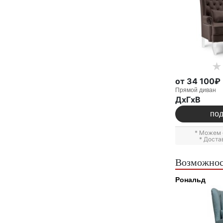
от 34 100₽
Прямой диван
ДxГxВ
по
* Можем 
* Доста
Возможнос
Рональд