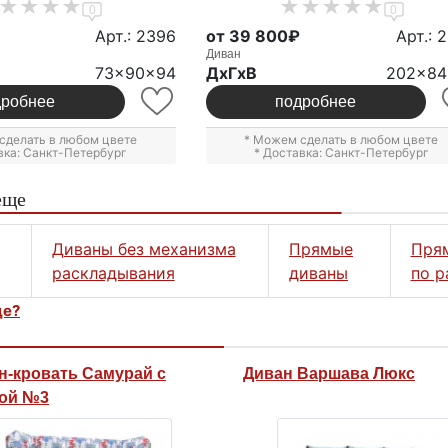
0
0
Арт.: 2396
от 39 800₽
Арт.: 
Диван
73x90x94
ДxГxВ
202x84
дробнее
подробнее
сделать в любом цвете
* Можем сделать в любом цвете
вка: Санкт-Петербург
* Доставка: Санкт-Петербург
еще
Диваны без механизма
Прямые
Пря
раскладывания
диваны
по р
це?
н-кровать Самурай с
Диван Варшава Люкс
ой №3