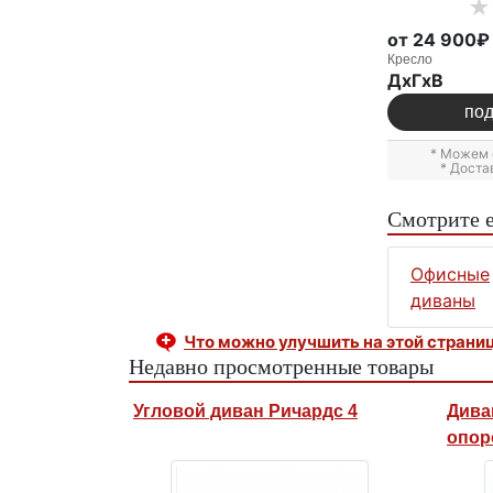
от 24 900₽
Кресло
ДxГxВ
по
* Можем 
* Доста
Смотрите 
Офисные
диваны
Что можно улучшить на этой страни
Недавно просмотренные товары
Угловой диван Ричардс 4
Дива
опор