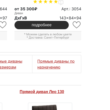
1
2644
от 35 300₽
Арт.: 3054
Диван
x97
ДxГxВ
143x84x94
подробнее
* Можем сделать в любом цвете
* Доставка: Санкт-Петербург
мые диваны
Прямые диваны по
азмерам
назначению
Прямой диван Лео 130