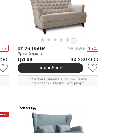
0
25%
от 26 050₽
15%
29 958₽
Прямой диван
x90
ДxГxВ
160x80x100
подробнее
* Можем сделать в любом цвете
* Доставка: Санкт-Петербург
Рональд
нка