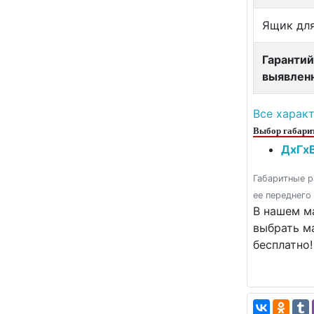
Ящик для
Гарантий
выявлен
Все харак
Выбор габарит
ДxГxВ
Габаритные р
ее переднего
В нашем ма
выбрать м
бесплатно!