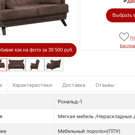
Дос
Выбрать м
По
Беспла
обивке как на фото за 39 500 руб.
е
Характеристики
Доставка
Отзывы
Рональд-1
я
Мягкая мебель /Нераскладные 
ние
Мебельный поролон(ППУ)