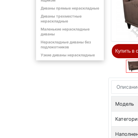
ящиком
Диваны прямые нераскладные
Диваны трехместные
нераскладные
Маленькие нераскладные
диваны
Нераскладные диваны без
подлокотников
Купить в 
Узкие диваны нераскладные
Описани
Модель
Категори
Наполне