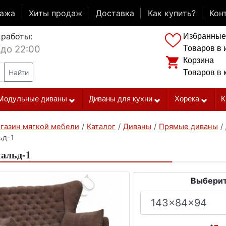
дажа
Хиты продаж
Доставка
Как купить?
Кон
 работы:
Избранные
 до 22:00
Товаров в 
Корзина
Найти
Товаров в 
Модульные диваны
Диваны для кухни
Хорека
К
газин мягкой мебели
/
Каталог
/
Диваны
/
Прямые диваны
/
ьд-1
альд-1
Выберит