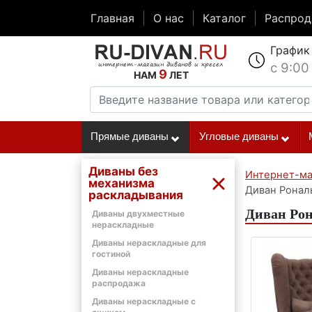
Главная
О нас
Каталог
Распро
График
с 9:00
9
НАМ
ЛЕТ
Прямые диваны
Угловые диваны
Диваны без
Интернет-ма
механизма
Диван Ронал
раскладывания
Диван Рон
Диваны двухместные
нераскладные
Диваны нераскладные для
гостиной
Диваны нераскладные
распродажа
Диваны нераскладные с