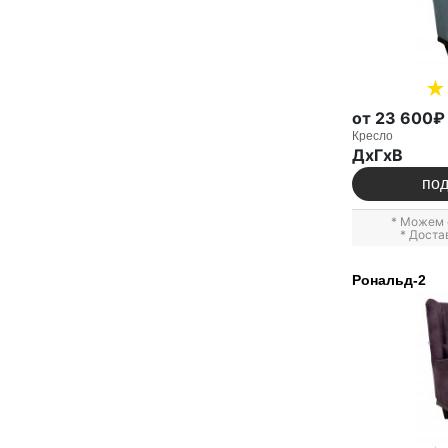
от 23 600₽
Кресло
ДxГxВ
по
* Можем 
* Доста
Рональд-2