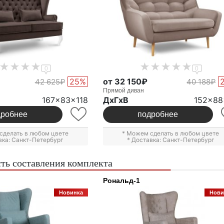
0
0
25%
от 32 150₽
42 625₽
40 188₽
Прямой диван
167x83x118
ДxГxВ
152x88
дробнее
подробнее
сделать в любом цвете
* Можем сделать в любом цвете
вка: Санкт-Петербург
* Доставка: Санкт-Петербург
ть составления комплекта
Рональд-1
Новинка
Нови