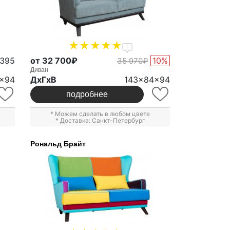
1
2395
от 32 700₽
10%
35 970₽
Диван
x94
ДxГxВ
143x84x94
подробнее
* Можем сделать в любом цвете
* Доставка: Санкт-Петербург
Рональд Брайт