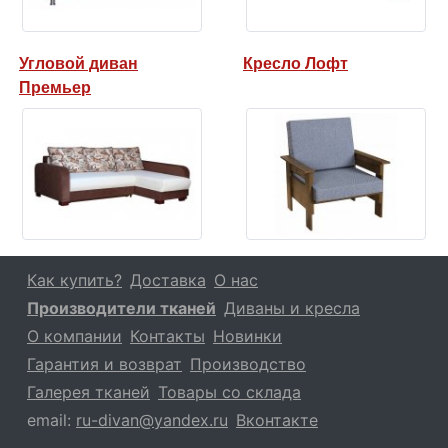
Угловой диван
Кресло Лофт
Премьер
Как купить?
Доставка
О нас
Производители тканей
Диваны и кресла
О компании
Контакты
Новинки
Гарантия и возврат
Производство
Галерея тканей
Товары со склада
email:
ru-divan@yandex.ru
Вконтакте