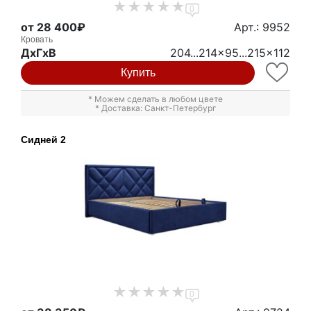
0
от 28 400₽
Арт.: 9952
Кровать
ДxГxВ
204...214x95...215x112
Купить
* Можем сделать в любом цвете
* Доставка: Санкт-Петербург
Сидней 2
0