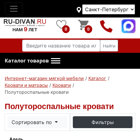
9
0
0
НАМ
ЛЕТ
Найти
Каталог товаров
Интернет-магазин мягкой мебели
/
Каталог
/
Кровати и матрасы
/
Кровати
/
Полутороспальные кровати
Полутороспальные кровати
Сортировать по
Фильтры
Адель