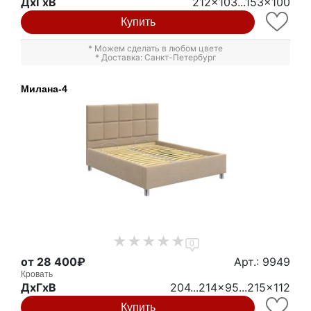
ДxГxВ
212x103...153x100
Купить
* Можем сделать в любом цвете
* Доставка: Санкт-Петербург
Милана-4
0
от 28 400₽
Арт.: 9949
Кровать
ДxГxВ
204...214x95...215x112
Купить