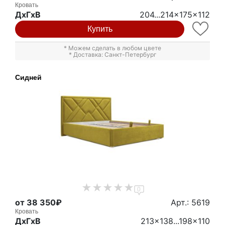
Кровать
ДxГxВ
204...214x175x112
Купить
* Можем сделать в любом цвете
* Доставка: Санкт-Петербург
Сидней
0
от 38 350₽
Арт.: 5619
Кровать
ДxГxВ
213x138...198x110