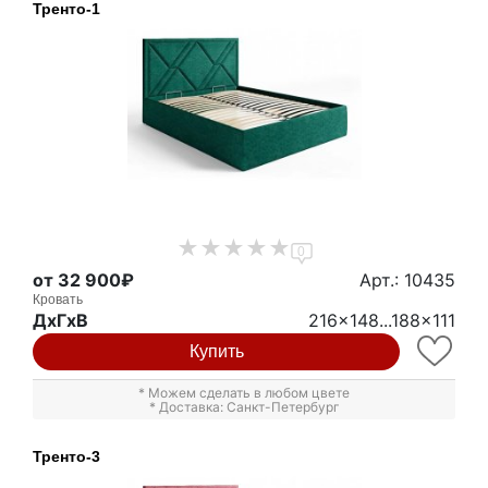
Тренто-1
0
от 32 900₽
Арт.: 10435
Кровать
ДxГxВ
216x148...188x111
Купить
* Можем сделать в любом цвете
* Доставка: Санкт-Петербург
Тренто-3