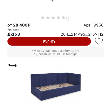
0
от 28 400₽
Арт.: 9950
Кровать
ДxГxВ
204...214x95...215x112
Купить
* Можем сделать в любом цвете
* Доставка: Санкт-Петербург
Лайф