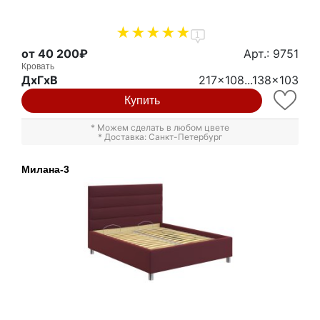
1
от 40 200₽
Арт.: 9751
Кровать
ДxГxВ
217x108...138x103
Купить
* Можем сделать в любом цвете
* Доставка: Санкт-Петербург
Милана-3