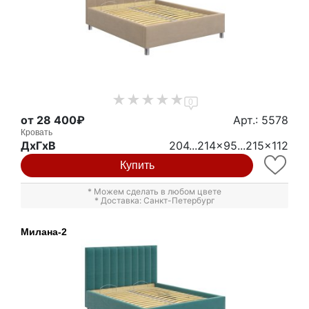
0
от 28 400₽
Арт.: 5578
Кровать
ДxГxВ
204...214x95...215x112
Купить
* Можем сделать в любом цвете
* Доставка: Санкт-Петербург
Милана-2