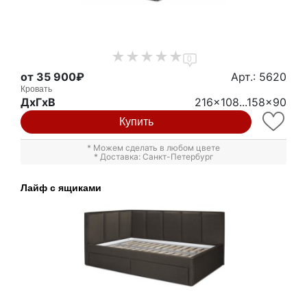
0
от 35 900₽
Арт.: 5620
Кровать
ДxГxВ
216x108...158x90
Купить
* Можем сделать в любом цвете
* Доставка: Санкт-Петербург
Лайф с ящиками