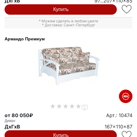
ДxГxВ
97...207x110x85
Купить
* Можем сделать в любом цвете
* Доставка: Санкт-Петербург
Армандо Премиум
0
от 80 050₽
Арт.: 10474
Диван
ДxГxВ
167x110x87
Купить