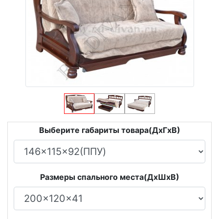
Выберите габариты товара(ДxГxВ)
Размеры спального места(ДxШxВ)