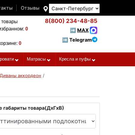
такты
Отзывы
8(800)
234-48-85
 товары
избранном:
0
➡
MAX
➡ Telegram
корзине:
0
ровати
Матрасы
Кресла и пуфы
Диваны аккордеон
/
 габариты товара(ДxГxВ)