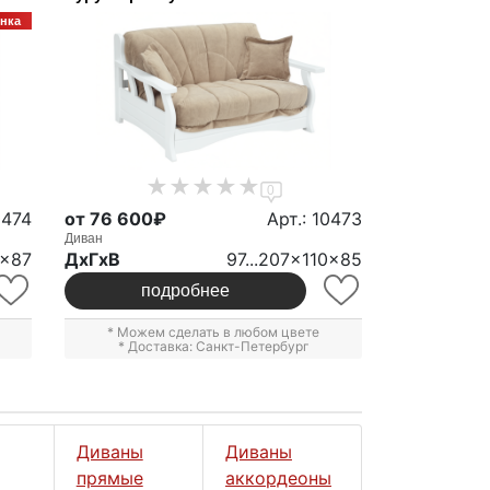
нка
0
0474
от 76 600₽
Арт.: 10473
Диван
0x87
ДxГxВ
97...207x110x85
подробнее
* Можем сделать в любом цвете
* Доставка: Санкт-Петербург
Диваны
Диваны
прямые
аккордеоны