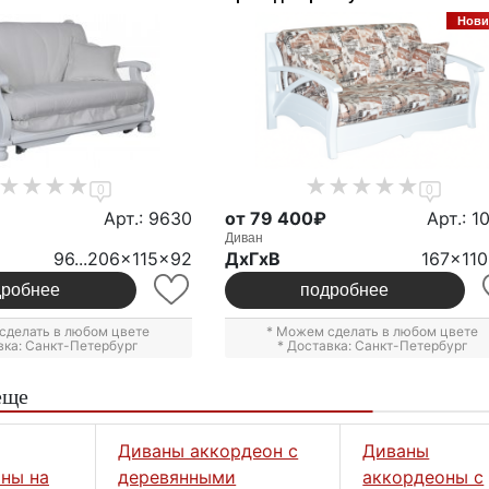
Нови
0
0
Арт.: 9630
от 79 400₽
Арт.: 1
Диван
96...206x115x92
ДxГxВ
167x11
дробнее
подробнее
сделать в любом цвете
* Можем сделать в любом цвете
вка: Санкт-Петербург
* Доставка: Санкт-Петербург
еще
Диваны аккордеон с
Диваны
ны на
деревянными
аккордеоны с