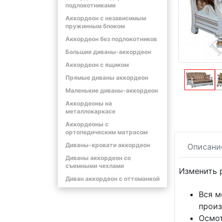
подлокотниками
Аккордеон с независимым
пружинным блоком
Аккордеон без подлокотников
Большие диваны-аккордеон
Аккордеон с ящиком
Прямые диваны аккордеон
Маленькие диваны-аккордеон
Аккордеоны на
металлокаркасе
Аккордеоны с
ортопедическим матрасом
Диваны-кровати аккордеон
Описани
Диваны аккордеон со
съемными чехлами
Изменить 
Диван аккордеон с оттоманкой
Вся м
произ
Осмот