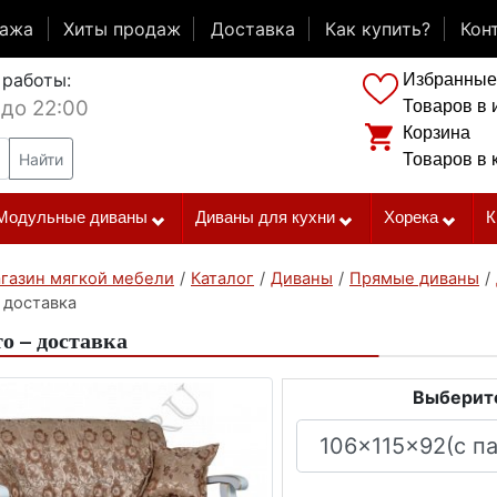
дажа
Хиты продаж
Доставка
Как купить?
Кон
 работы:
Избранные
 до 22:00
Товаров в 
Корзина
Найти
Товаров в 
Модульные диваны
Диваны для кухни
Хорека
К
газин мягкой мебели
/
Каталог
/
Диваны
/
Прямые диваны
/
 доставка
о – доставка
Выберите