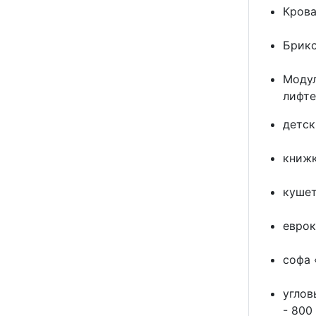
Крова
Брикс
Модул
лифте
детск
книжк
кушет
еврок
софа 
углов
- 800