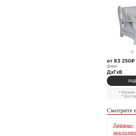
от 83 250₽
Диван
ДxГxВ
по
* Можем 
* Доста
Смотрите 
Диваны-
аккордео