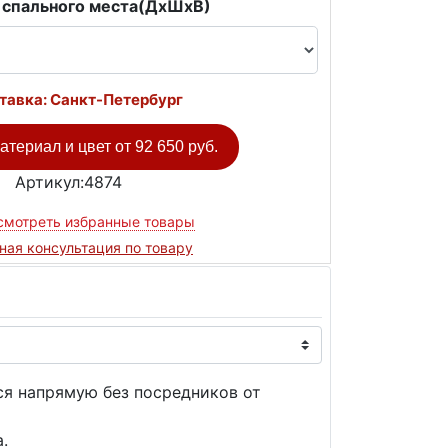
 спального места(ДxШxВ)
тавка: Санкт-Петербург
атериал и цвет от
92 650 руб.
Артикул:4874
смотреть избранные товары
ная консультация по товару
ся напрямую без посредников от
.