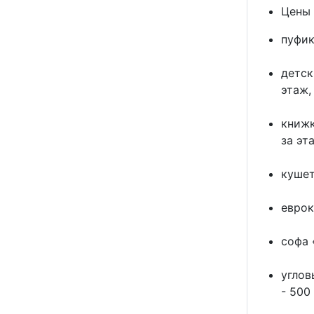
Цены 
пуфик
детск
этаж,
книжк
за эт
кушет
еврок
софа 
углов
- 500