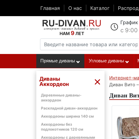
Главная
О нас
Каталог
Распро
График
с 9:00
9
НАМ
ЛЕТ
Прямые диваны
Угловые диваны
Интернет-ма
Диваны
Аккордеон
Диван Вито –
Диван Вит
Деревянные диваны-
аккордеон
Раскладной диван-аккордеон
Аккордеоны ширина 140 см
Аккордеоны без
подлокотников 120 см
Аккордеоны с деревянными