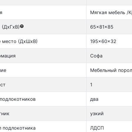
я
Мягкая мебель /
 (ДxГxВ)
65x81x85
 место (ДxШxВ)
195x60x32
рмация
Софа
ние
Мебельный порол
ест
1
 подлокотников
два
тник
узкий
л подлокотника
ЛДСП