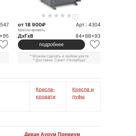
0
4547
от 18 900₽
Арт.: 4304
Кресло-кровать
x95
ДxГxВ
84x88x93
подробнее
* Можем сделать в любом цвете
* Доставка: Санкт-Петербург
Кресла-
Кресла и
кровати
пуфы
Диван Аурум Премиум