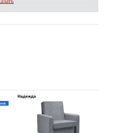
азать
Надежда
ров