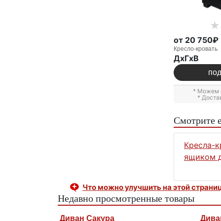
от 20 750₽
Кресло-кровать
ДxГxВ
по
* Можем 
* Доста
Смотрите 
Кресла-к
ящиком д
Что можно улучшить на этой страни
Недавно просмотренные товары
Диван Сакура
Дива