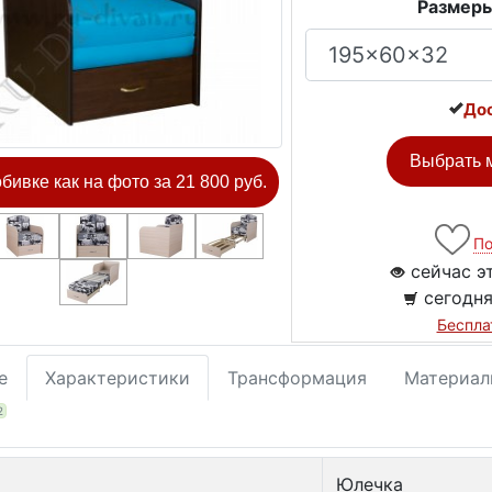
Размеры
Дос
Выбрать м
обивке как на фото за 21 800 руб.
По
сейчас э
сегодня
Беспла
е
Характеристики
Трансформация
Материал
2
Юлечка