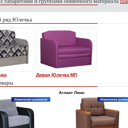
 с габаритами и группами обивочного материала
пок
 ряд Юлечка
чка
Диван Юлечка МП
овары
Атлант Люкс
Изменение размеров
Изменение разме