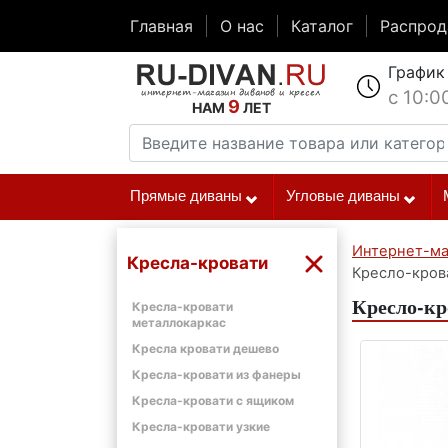
Главная
О нас
Каталог
Распро
График
с 10:0
9
НАМ
ЛЕТ
Прямые диваны
Угловые диваны
Интернет-ма
Кресла-кровати
Кресло-кров
Кресло-кр
Кресла-кровати
металлокаркас
Кресла кровати дешево
Кресла-кровати из фанеры
Кресла-кровати с ящиком
Кресла-кровати узкие