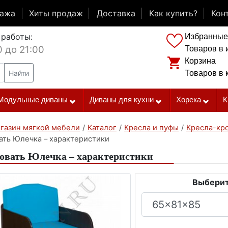
дажа
Хиты продаж
Доставка
Как купить?
Кон
 работы:
Избранные
0 до 21:00
Товаров в 
Корзина
Найти
Товаров в 
Модульные диваны
Диваны для кухни
Хорека
К
газин мягкой мебели
/
Каталог
/
Кресла и пуфы
/
Кресла-кр
ать Юлечка – характеристики
овать Юлечка – характеристики
Выберит