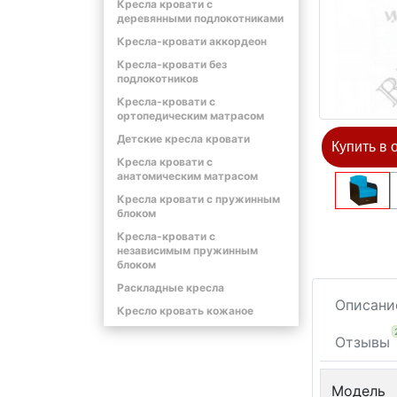
Кресла кровати с
деревянными подлокотниками
Кресла-кровати аккордеон
Кресла-кровати без
подлокотников
Кресла-кровати с
ортопедическим матрасом
Детские кресла кровати
Купить в 
Кресла кровати с
анатомическим матрасом
Кресла кровати с пружинным
блоком
Кресла-кровати с
независимым пружинным
блоком
Раскладные кресла
Описани
Кресло кровать кожаное
Отзывы
Модель