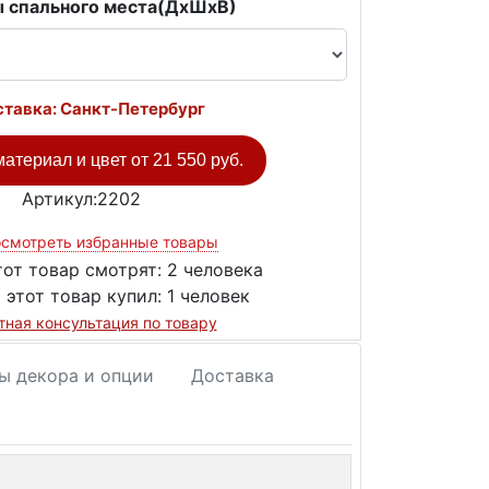
 спального места(ДxШxВ)
тавка: Санкт-Петербург
атериал и цвет от
21 550 руб.
Артикул:2202
смотреть избранные товары
тот товар смотрят:
2 человека
 этот товар купил:
1 человек
тная консультация по товару
ы декора и опции
Доставка