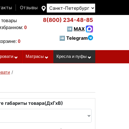
такты
Отзывы
8(800)
234-48-85
 товары
избранном:
0
➡
MAX
➡ Telegram
корзине:
0
ровати
Матрасы
Кресла и пуфы
овати
/
е габариты товара(ДxГxВ)