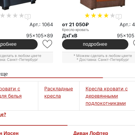
0
2
Арт.: 1064
от 21 050₽
Арт.: 
Кресло-кровать
95x105x89
ДxГxВ
95x105
дробнее
подробнее
сделать в любом цвете
* Можем сделать в любом цвете
вка: Санкт-Петербург
* Доставка: Санкт-Петербург
еще
ровати с
Раскладные
Кресла кровати с
ля белья
кресла
деревянными
подлокотниками
це?
н Ирсен
Диван Лофтер