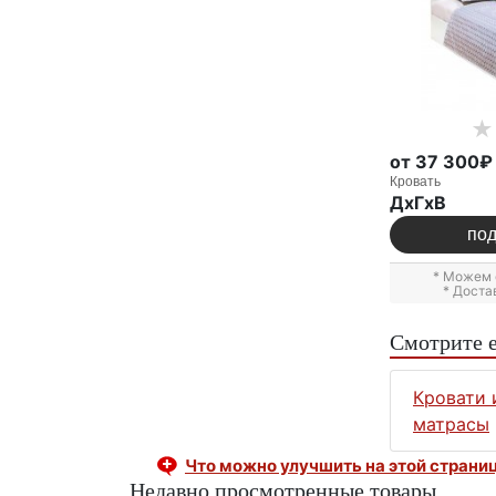
от 37 300₽
Кровать
ДxГxВ
по
* Можем 
* Доста
Смотрите 
Кровати 
матрасы
Что можно улучшить на этой страни
Недавно просмотренные товары