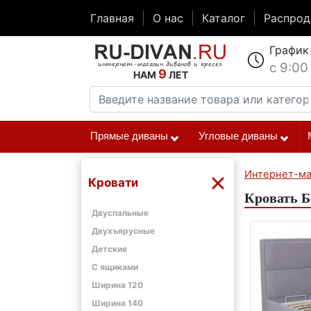
Главная
О нас
Каталог
Распро
График
с 9:00
9
НАМ
ЛЕТ
Прямые диваны
Угловые диваны
Интернет-ма
Кровати
Кровать Б
Двуспальные
Двухъярусные
Детские
С ящиками
Ширина 120
Ширина 140