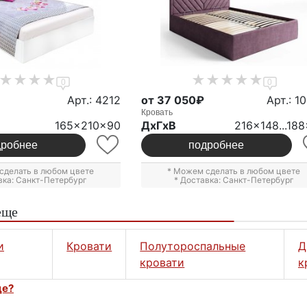
0
0
Арт.: 4212
от 37 050₽
Арт.: 1
Кровать
165x210x90
ДxГxВ
216x148...188
дробнее
подробнее
сделать в любом цвете
* Можем сделать в любом цвете
вка: Санкт-Петербург
* Доставка: Санкт-Петербург
еще
и
Кровати
Полутороспальные
Д
кровати
к
це?