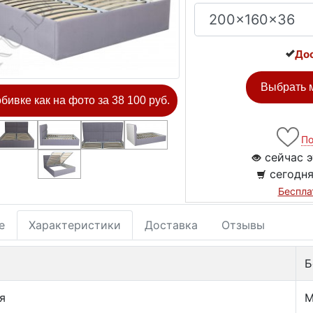
Дос
Выбрать м
обивке как на фото за 38 100 руб.
По
сейчас э
сегодня
Беспла
е
Характеристики
Доставка
Отзывы
Б
я
М