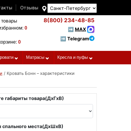
такты
Отзывы
8(800)
234-48-85
 товары
избранном:
0
➡
MAX
➡ Telegram
корзине:
0
ровати
Матрасы
Кресла и пуфы
и
/
Кровать Бонн – характеристики
е габариты товара(ДxГxВ)
 спального места(ДxШxВ)