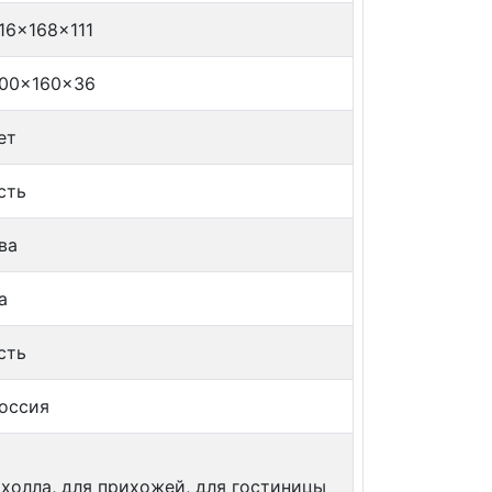
16x168x111
00x160x36
ет
сть
ва
а
сть
оссия
я холла, для прихожей, для гостиницы