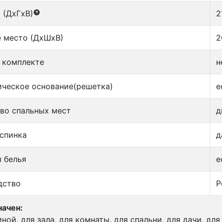
 (ДxГxВ)
2
 место (ДxШxВ)
2
 комплекте
н
ческое основание(решетка)
е
во спальных мест
д
спинка
д
 белья
е
дство
Р
ачен:
иной, для зала, для комнаты, для спальни, для дачи, дл