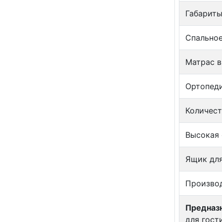
Габариты
Спальное
Матрас в
Ортопеди
Количест
Высокая 
Ящик для
Произво
Предназн
для гост