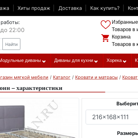
дажа
Хиты продаж
Доставка
Как купить?
Кон
 работы:
Избранные
 до 22:00
Товаров в 
Корзина
Найти
Товаров в 
Модульные диваны
Диваны для кухни
Хорека
К
газин мягкой мебели
/
Каталог
/
Кровати и матрасы
/
Кроват
онн – характеристики
Выберит
Размеры