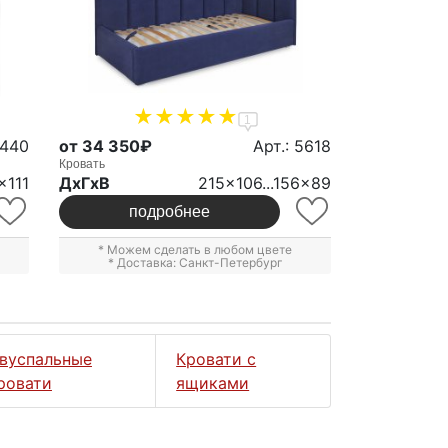
1
0440
от 34 350₽
Арт.: 5618
Кровать
x111
ДxГxВ
215x106...156x89
подробнее
* Можем сделать в любом цвете
* Доставка: Санкт-Петербург
вуспальные
Кровати с
ровати
ящиками