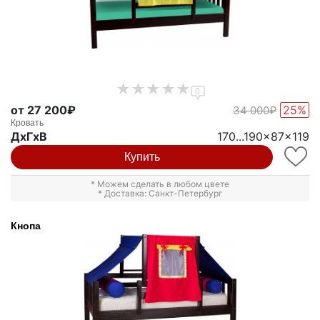
0
от 27 200₽
25%
34 000₽
Кровать
ДxГxВ
170...190x87x119
Купить
* Можем сделать в любом цвете
* Доставка: Санкт-Петербург
Кнопа