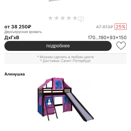
0
от 38 250₽
25%
47 813₽
Двухъярусная кровать
ДxГxВ
170...190x93x150
подробнее
* Можем сделать в любом цвете
* Доставка: Санкт-Петербург
Аленушка