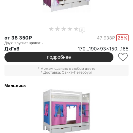
0
от 38 350₽
25%
47 938₽
Двухъярусная кровать
ДxГxВ
170...190x93x150...165
подробнее
* Можем сделать в любом цвете
* Доставка: Санкт-Петербург
Мальвина