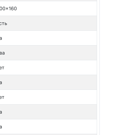
00x160
сть
а
ва
ет
а
ет
а
а