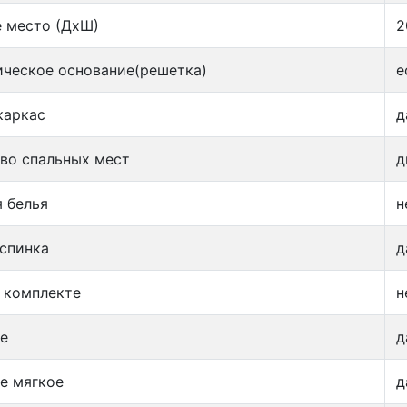
 место (ДxШ)
2
ческое основание(решетка)
е
каркас
д
во спальных мест
д
 белья
н
спинка
д
 комплекте
н
е
д
е мягкое
д