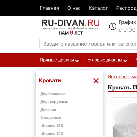
Главная
О нас
Каталог
Распро
График
с 9:00
9
НАМ
ЛЕТ
Прямые диваны
Угловые диваны
Интернет-ма
Кровати
Кровать И
Двуспальные
Двухъярусные
Детские
С ящиками
Ширина 120
Ширина 140