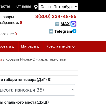
такты
Отзывы
8(800)
234-48-85
 товары
избранном:
0
➡
MAX
➡ Telegram
корзине:
0
ровати
Матрасы
Кресла и пуфы
и
/
Кровать Илона-2 – характеристики
е габариты товара(ДxГxВ)
ы спального места(ДxШ)