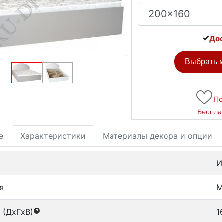
Дос
Выбрать м
По
Беспла
е
Характеристики
Материалы декора и опции
И
я
М
 (ДxГxВ)
1