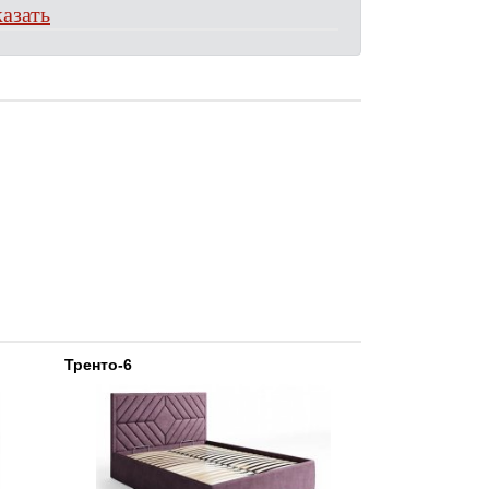
азать
Тренто-6