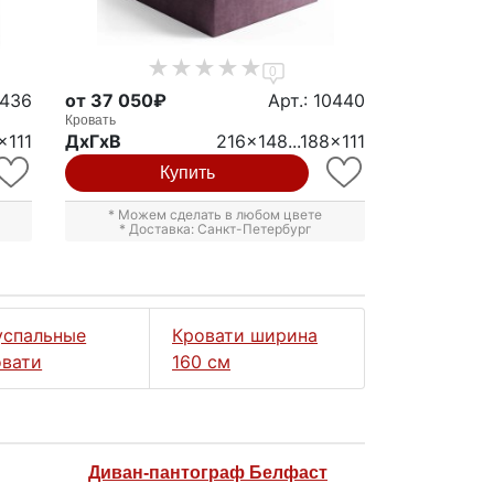
0
0436
от 37 050₽
Арт.: 10440
Кровать
x111
ДxГxВ
216x148...188x111
Купить
* Можем сделать в любом цвете
* Доставка: Санкт-Петербург
успальные
Кровати ширина
овати
160 см
Диван-пантограф Белфаст