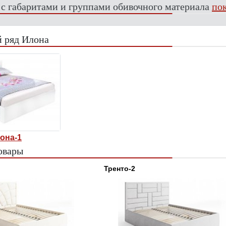
 с габаритами и группами обивочного материала
пок
 ряд Илона
она-1
овары
Тренто-2