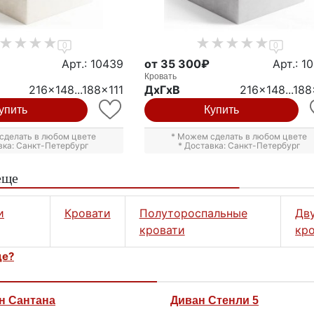
0
0
Арт.: 10439
от 35 300₽
Арт.: 1
Кровать
216x148...188x111
ДxГxВ
216x148...188
упить
Купить
сделать в любом цвете
* Можем сделать в любом цвете
вка: Санкт-Петербург
* Доставка: Санкт-Петербург
еще
и
Кровати
Полутороспальные
Дв
кровати
кр
це?
н Сантана
Диван Стенли 5