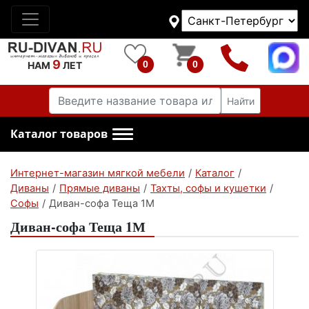
9
0
0
НАМ
ЛЕТ
Найти
Каталог товаров
Интернет-магазин мягкой мебели
/
Каталог
/
Диваны
/
Прямые диваны
/
Тахты, софы и кушетки
/
Софы
/
Диван-софа Теща 1М
Диван-софа Теща 1М