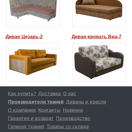
Диван Цезарь-2
Диван-кровать Виа-7
Как купить?
Доставка
О нас
Производители тканей
Диваны и кресла
О компании
Контакты
Новинки
Гарантия и возврат
Производство
Галерея тканей
Товары со склада