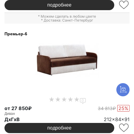
подробнее
* Можем сделать в любом цвете
* Доставка: Санкт-Петербург
Премьер-6
0
от 27 850₽
25%
34 813₽
Диван
ДxГxВ
212x84x91
подробнее