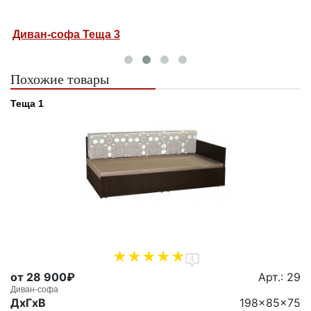
Диван-софа Теща 2М
Похожие товары
Теща 1
4
от 28 900₽
Арт.: 29
Диван-софа
ДxГxВ
198x85x75