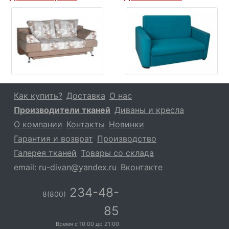
Как купить?
Доставка
О нас
Производители тканей
Диваны и кресла
О компании
Контакты
Новинки
Гарантия и возврат
Производство
Галерея тканей
Товары со склада
email:
ru-divan@yandex.ru
Вконтакте
234-48-
8(800)
85
Время с
10:00
до
21:00