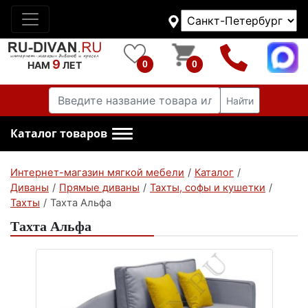
9
0
0
НАМ
ЛЕТ
Найти
Каталог товаров
Интернет-магазин мягкой мебели
/
Каталог
/
Диваны
/
Прямые диваны
/
Тахты, софы и кушетки
/
Тахты
/
Тахта Альфа
Тахта Альфа