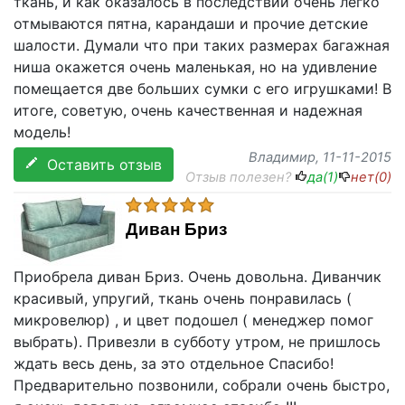
ткань, и как оказалось в последствии очень легко
отмываются пятна, карандаши и прочие детские
шалости. Думали что при таких размерах багажная
ниша окажется очень маленькая, но на удивление
помещается две больших сумки с его игрушками! В
итоге, советую, очень качественная и надежная
модель!
Владимир
, 11-11-2015
Оставить отзыв
Отзыв полезен?
да(
1
)
нет(
0
)
Диван Бриз
Приобрела диван Бриз. Очень довольна. Диванчик
красивый, упругий, ткань очень понравилась (
микровелюр) , и цвет подошел ( менеджер помог
выбрать). Привезли в субботу утром, не пришлось
ждать весь день, за это отдельное Спасибо!
Предварительно позвонили, собрали очень быстро,