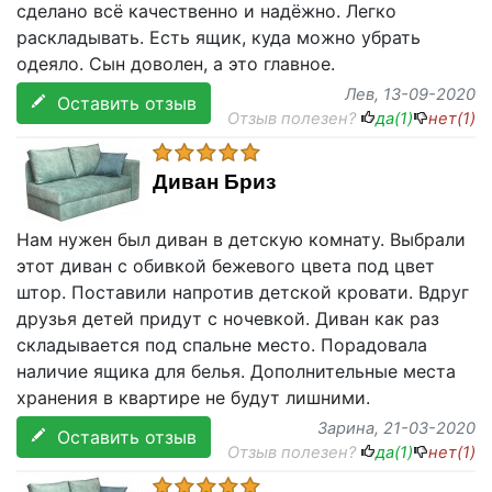
сделано всё качественно и надёжно. Легко
раскладывать. Есть ящик, куда можно убрать
одеяло. Сын доволен, а это главное.
Лев
, 13-09-2020
Оставить отзыв
Отзыв полезен?
да(
1
)
нет(
1
)
Диван Бриз
Нам нужен был диван в детскую комнату. Выбрали
этот диван с обивкой бежевого цвета под цвет
штор. Поставили напротив детской кровати. Вдруг
друзья детей придут с ночевкой. Диван как раз
складывается под спальне место. Порадовала
наличие ящика для белья. Дополнительные места
хранения в квартире не будут лишними.
Зарина
, 21-03-2020
Оставить отзыв
Отзыв полезен?
да(
1
)
нет(
1
)