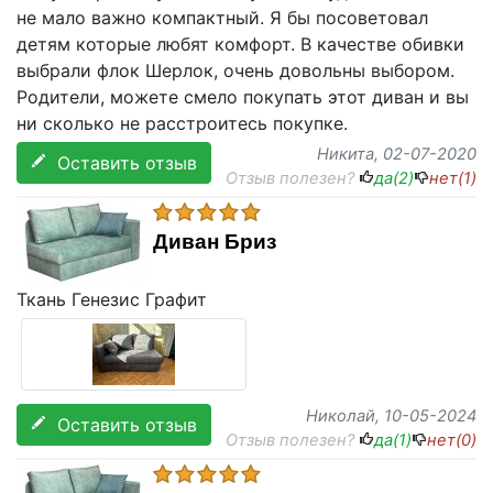
не мало важно компактный. Я бы посоветовал
детям которые любят комфорт. В качестве обивки
выбрали флок Шерлок, очень довольны выбором.
Родители, можете смело покупать этот диван и вы
ни сколько не расстроитесь покупке.
Никита
, 02-07-2020
Оставить отзыв
Отзыв полезен?
да(
2
)
нет(
1
)
Диван Бриз
Ткань Генезис Графит
Николай
, 10-05-2024
Оставить отзыв
Отзыв полезен?
да(
1
)
нет(
0
)