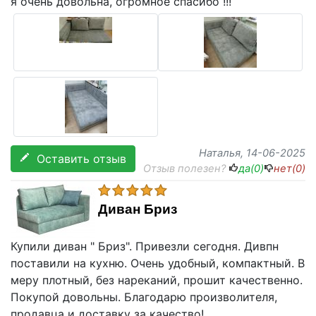
я очень довольна, огромное спасибо !!!
Наталья
, 14-06-2025
Оставить отзыв
Отзыв полезен?
да(
0
)
нет(
0
)
Диван Бриз
Купили диван " Бриз". Привезли сегодня. Дивпн
поставили на кухню. Очень удобный, компактный. В
меру плотный, без нареканий, прошит качественно.
Покупой довольны. Благодарю произволителя,
продавца и доставку за качество!