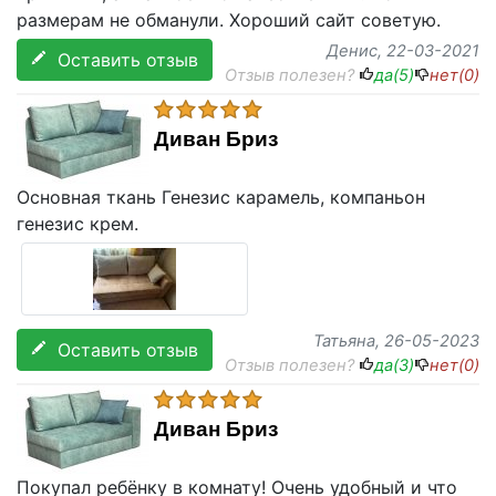
размерам не обманули. Хороший сайт советую.
Денис
, 22-03-2021
Оставить отзыв
Отзыв полезен?
да(
5
)
нет(
0
)
Диван Бриз
Основная ткань Генезис карамель, компаньон
генезис крем.
Татьяна
, 26-05-2023
Оставить отзыв
Отзыв полезен?
да(
3
)
нет(
0
)
Диван Бриз
Покупал ребёнку в комнату! Очень удобный и что