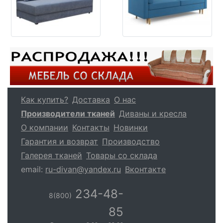
Как купить?
Доставка
О нас
Производители тканей
Диваны и кресла
О компании
Контакты
Новинки
Гарантия и возврат
Производство
Галерея тканей
Товары со склада
email:
ru-divan@yandex.ru
Вконтакте
234-48-
8(800)
85