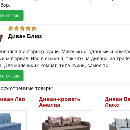
бор.
ь отзыв
Диван Блюз
писался в интерьер кухни. Мягенький, удобный и комп
й материал. Нас в семье 3, так что на диване, за трап
. Для маленьких комнат, типа кухни, самое то!
ь отзыв
росмотренные товары
иван Лео
Диван-кровать
Диван В
Амелия
Люкс