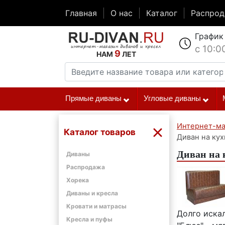
Главная
О нас
Каталог
Распро
График
с 10:0
9
НАМ
ЛЕТ
Прямые диваны
Угловые диваны
Интернет-ма
Каталог товаров
Диван на кух
Диван на 
Диваны
Распродажа
Хорека
Диваны и кресла
Кровати и матрасы
Долго искал
Кресла и пуфы