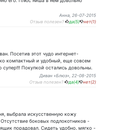
нно его. Плюс ниша в нем довольно
Анна
, 26-07-2015
Отзыв полезен?
да(
5
)
нет(
1
)
ан. Посетив этот чудо интернет-
лько компактный и удобный, еще совсем
 супер!!! Покупкой остались довольны.
Диван «Блюз»
, 22-08-2015
Отзыв полезен?
да(
4
)
нет(
2
)
хня, выбрала искусственную кожу
. Отсутствие боковых подлокотников -
ящик порадовал. Сидеть удобно, мягко -