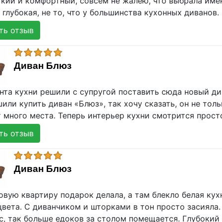
гкий и комфортный, совсем не жалею, что выбрала име
 глубокая, не то, что у большинства кухонных диванов.
ь отзыв
Диван Блюз
нта кухни решили с супругой поставить сюда новый див
или купить диван «Блюз», так хочу сказать, он не то
 много места. Теперь интерьер кухни смотрится просто
ь отзыв
Диван Блюз
овую квартиру подарок делала, а там блекло белая ку
цвета. С диванчиком и шторками в тон просто засияла
с, так больше едоков за столом помещается. Глубокий 