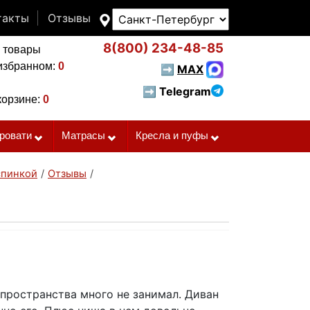
такты
Отзывы
8(800)
234-48-85
 товары
избранном:
0
➡
MAX
➡ Telegram
корзине:
0
ровати
Матрасы
Кресла и пуфы
спинкой
/
Отзывы
/
 пространства много не занимал. Диван