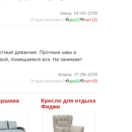
Нина
, 14-03-2016
Отзыв полезен?
да(
2
)
нет(
2
)
актный диванчик. Прочные швы и
езой, помещаемся все. Не занимает
Алина
, 17-09-2016
Отзыв полезен?
да(
0
)
нет(
0
)
аршава
Кресло для отдыха
Фиджи