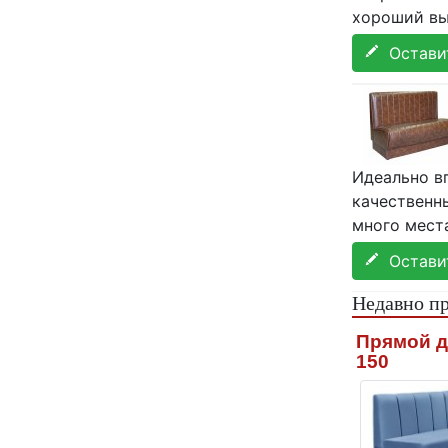
хороший вы
Оставит
Идеально в
качественны
много места
Оставит
Недавно п
Прямой д
150