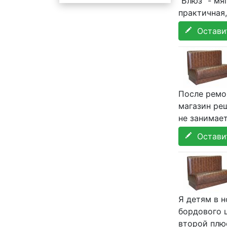
"Блюз" - мя
практичная,
Оставит
После ремо
магазин реш
не занимает
Оставит
Я детям в н
бордового 
второй плю