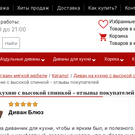
дажа
Хиты продаж
Доставка
Как купить?
Кон
 работы:
Избранные
0 до 21:00
Товаров в 
Корзина
Найти
Товаров в 
Модульные диваны
Диваны для кухни
Хорека
К
газин мягкой мебели
/
Каталог
/
Диван на кухню с высокой 
ню с высокой спинкой - отзывы покупателей
кухню с высокой спинкой - отзывы покупателей
Диван Блюз
а диванчик для кухни, чтобы и ярким был, и полезного