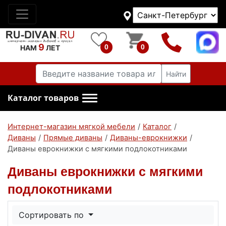
9
0
0
НАМ
ЛЕТ
Найти
Каталог товаров
Интернет-магазин мягкой мебели
/
Каталог
/
Диваны
/
Прямые диваны
/
Диваны-еврокнижки
/
Диваны еврокнижки с мягкими подлокотниками
Диваны еврокнижки с мягкими
подлокотниками
Сортировать по