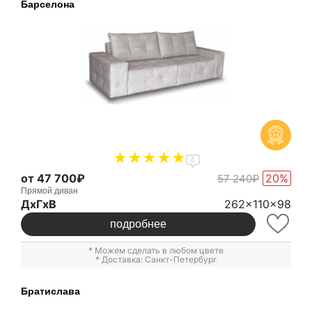
Барселона
4
от 47 700₽
20%
57 240₽
Прямой диван
ДxГxВ
262x110x98
подробнее
* Можем сделать в любом цвете
* Доставка: Санкт-Петербург
Братислава