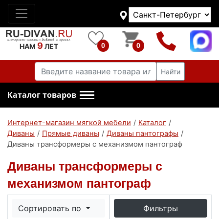
9
0
0
НАМ
ЛЕТ
Найти
Каталог товаров
Интернет-магазин мягкой мебели
/
Каталог
/
Диваны
/
Прямые диваны
/
Диваны пантографы
/
Диваны трансформеры с механизмом пантограф
Диваны трансформеры с
механизмом пантограф
Сортировать по
Фильтры