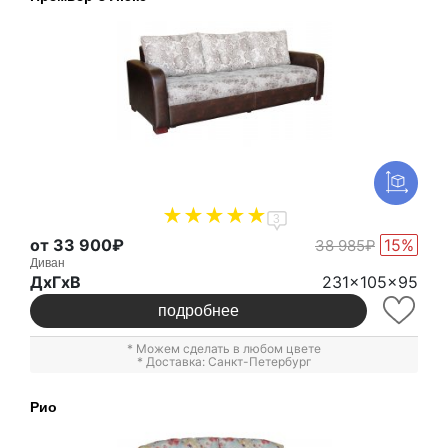
3
от 33 900₽
15%
38 985₽
Диван
ДxГxВ
231x105x95
подробнее
* Можем сделать в любом цвете
* Доставка: Санкт-Петербург
Рио