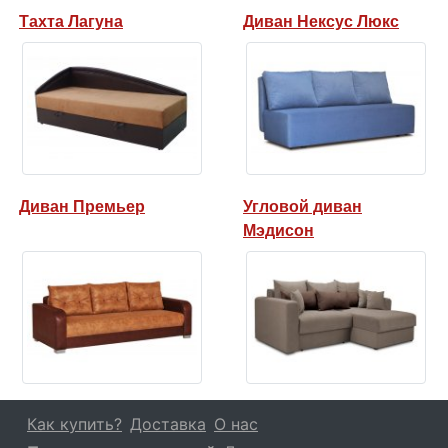
Тахта Лагуна
Диван Нексус Люкс
Диван Премьер
Угловой диван
Мэдисон
Как купить?
Доставка
О нас