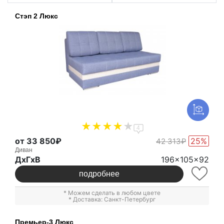
Стэп 2 Люкс
4
от 33 850₽
25%
42 313₽
Диван
ДxГxВ
196x105x92
подробнее
* Можем сделать в любом цвете
* Доставка: Санкт-Петербург
Премьер-3 Люкс