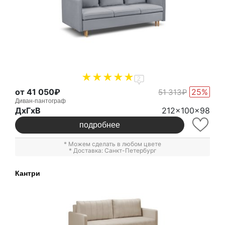
2
от 41 050₽
25%
51 313₽
Диван-пантограф
ДxГxВ
212x100x98
подробнее
* Можем сделать в любом цвете
* Доставка: Санкт-Петербург
Кантри