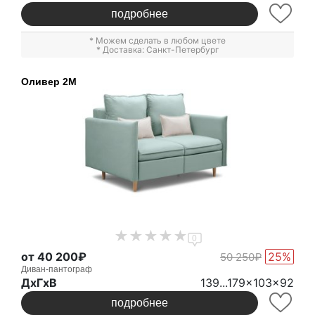
подробнее
* Можем сделать в любом цвете
* Доставка: Санкт-Петербург
Оливер 2М
0
от 40 200₽
25%
50 250₽
Диван-пантограф
ДxГxВ
139...179x103x92
подробнее