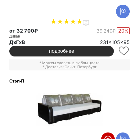
2
от 32 700₽
20%
39 240₽
Диван
ДxГxВ
231x105x95
подробнее
* Можем сделать в любом цвете
* Доставка: Санкт-Петербург
Стэп-П