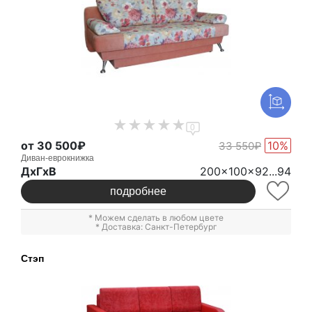
0
от 30 500₽
10%
33 550₽
Диван-еврокнижка
ДxГxВ
200x100x92...94
подробнее
* Можем сделать в любом цвете
* Доставка: Санкт-Петербург
Стэп