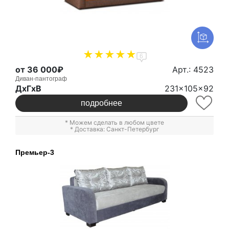
6
от 36 000₽
Арт.: 4523
Диван-пантограф
ДxГxВ
231x105x92
подробнее
* Можем сделать в любом цвете
* Доставка: Санкт-Петербург
Премьер-3