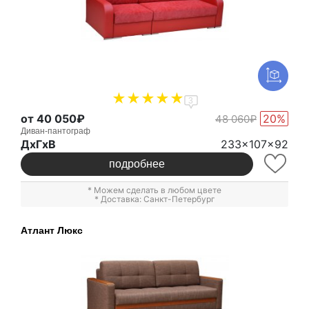
3
от 40 050₽
20%
48 060₽
Диван-пантограф
ДxГxВ
233x107x92
подробнее
* Можем сделать в любом цвете
* Доставка: Санкт-Петербург
Атлант Люкс