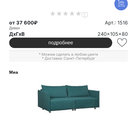
0
от 37 600₽
Арт.: 1516
Диван
ДxГxВ
240x105x80
подробнее
* Можем сделать в любом цвете
* Доставка: Санкт-Петербург
Миа