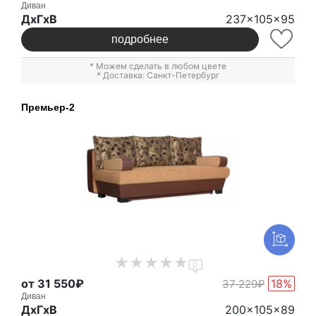
Диван
ДxГxВ
237x105x95
подробнее
* Можем сделать в любом цвете
* Доставка: Санкт-Петербург
Премьер-2
0
от 31 550₽
18%
37 229₽
Диван
ДxГxВ
200x105x89