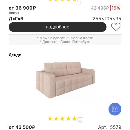
1
от 36 900₽
15%
42 435₽
Диван
ДxГxВ
255x105x95
подробнее
* Можем сделать в любом цвете
* Доставка: Санкт-Петербург
Денди
1
от 42 500₽
Арт.: 5579