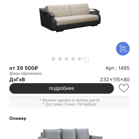
0
от 39 500₽
Арт.: 1495
Диван еврокнижка
ДxГxВ
232x115x80
подробнее
* Можем сделать в любом цвете
* Доставка: Санкт-Петербург
Оливер