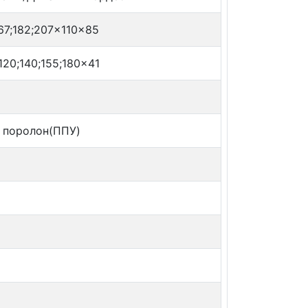
167;182;207x110x85
120;140;155;180x41
 поролон(ППУ)