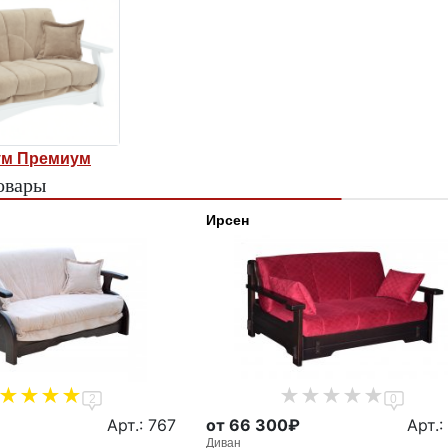
ум Премиум
овары
Ирсен
2
0
Арт.: 767
от 66 300₽
Арт.:
Диван