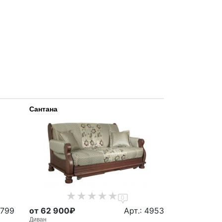
Сантана
0
 799
от 62 900₽
Арт.: 4953
Диван