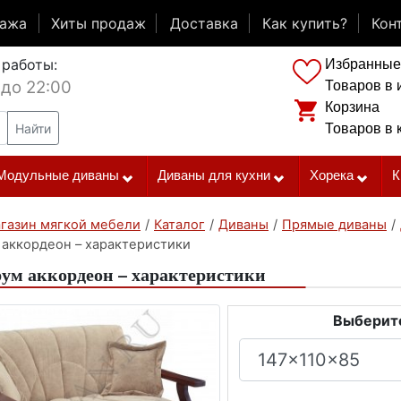
дажа
Хиты продаж
Доставка
Как купить?
Кон
 работы:
Избранные
 до 22:00
Товаров в 
Корзина
Найти
Товаров в 
Модульные диваны
Диваны для кухни
Хорека
К
газин мягкой мебели
/
Каталог
/
Диваны
/
Прямые диваны
/
 аккордеон – характеристики
ум аккордеон – характеристики
Выберите