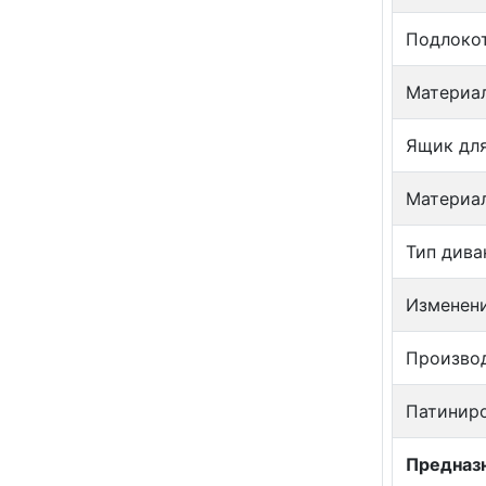
Подлоко
Материа
Ящик для
Материал
Тип дива
Изменен
Произво
Патинир
Предназн