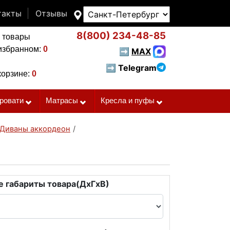
такты
Отзывы
8(800)
234-48-85
 товары
избранном:
0
➡
MAX
➡ Telegram
корзине:
0
ровати
Матрасы
Кресла и пуфы
Диваны аккордеон
/
 габариты товара(ДxГxВ)