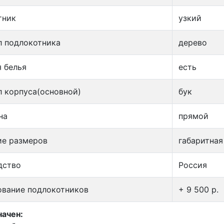
тник
узкий
л подлокотника
дерево
 белья
есть
 корпуса(основной)
бук
на
прямой
ие размеров
габаритная
дство
Россия
ование подлокотников
+ 9 500 p.
ачен: