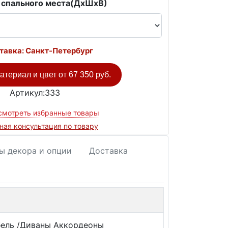
 спального места(ДxШxВ)
тавка: Санкт-Петербург
атериал и цвет от
67 350 руб.
Артикул:333
смотреть избранные товары
ная консультация по товару
ы декора и опции
Доставка
бель /Диваны Аккордеоны