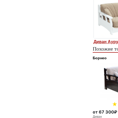
Диван Аур
Похожие т
Борнео
от 67 300₽
Диван