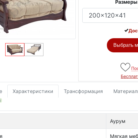
Размеры
Дос
Выбрать м
По
Бесплат
е
Характеристики
Трансформация
Материал
5
Аурум
я
Мягкая ме