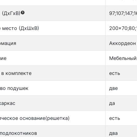
 (ДxГxВ)
97;107;147;
 место (ДxШxВ)
200x70;80;
рмация
Аккордеон
ние
Мебельный
 в комплекте
есть
тво подушек
две
каркас
да
ческое основание(решетка)
есть
 подлокотников
два