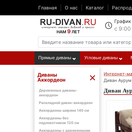
Главная
О нас
Каталог
Распро
График
с 9:00
9
НАМ
ЛЕТ
Прямые диваны
Угловые диваны
Интернет-ма
Диваны
Аккордеон
Диван Аурум
Диван Аур
Деревянные диваны-
аккордеон
Раскладной диван-аккордеон
Аккордеоны ширина 140 см
Аккордеоны без
подлокотников 120 см
Аккордеоны с деревянными