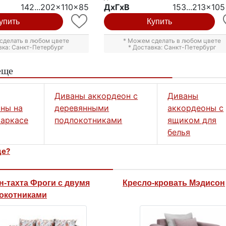
142...202x110x85
ДxГxВ
153...213x10
упить
Купить
сделать в любом цвете
* Можем сделать в любом цвете
вка: Санкт-Петербург
* Доставка: Санкт-Петербург
еще
Диваны аккордеон с
Диваны
ны на
деревянными
аккордеоны с
аркасе
подлокотниками
ящиком для
белья
це?
н-тахта Фроги с двумя
Кресло-кровать Мэдисон
окотниками