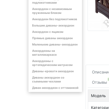
подлокотниками
Аккордеон с независимым
пружинным блоком
Аккордеон без подлокотников
Большие диваны-аккордеон
Аккордеон с ящиком
Прямые диваны аккордеон
Маленькие диваны-аккордеон
Аккордеоны на
металлокаркасе
Аккордеоны с
ортопедическим матрасом
Диваны-кровати аккордеон
Описани
Диваны аккордеон со
съемными чехлами
Отзывы
Диван аккордеон с оттоманкой
Модель
Категори