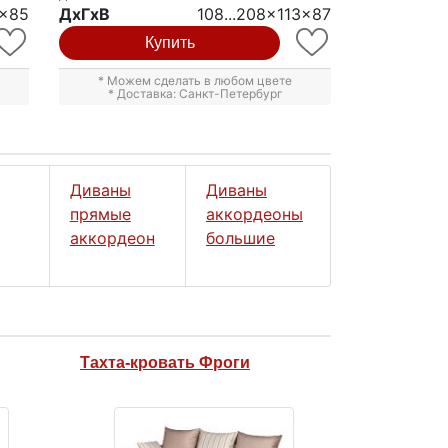
5x85
ДxГxВ
108...208x113x87
Купить
* Можем сделать в любом цвете
* Доставка: Санкт-Петербург
Диваны
Диваны
прямые
аккордеоны
аккордеон
большие
Тахта-кровать Фроги