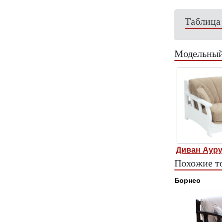
Таблица
Модельный
Диван Аур
Похожие т
Борнео