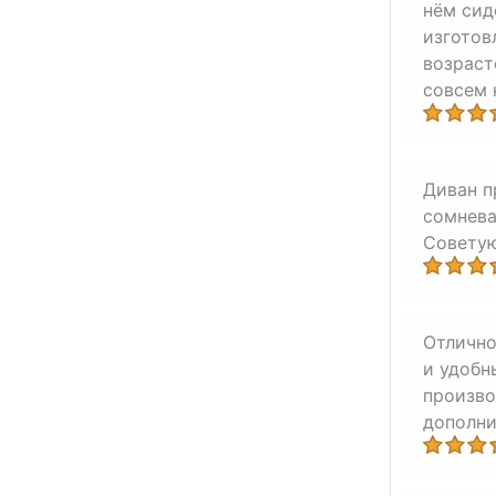
нём сид
изготов
возраст
совсем 
Диван п
сомнева
Советую
Отлично
и удобн
произво
дополни