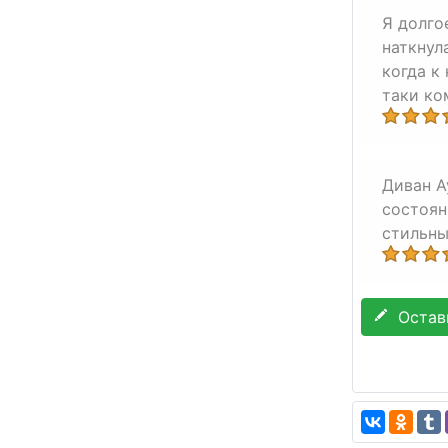
Я долго
наткнул
когда к
таки ко
Диван А
состоян
стильны
Остави