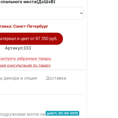
 спального места(ДxШxВ)
тавка: Санкт-Петербург
атериал и цвет от
67 350 руб.
Артикул:333
смотреть избранные товары
ная консультация по товару
ы декора и опции
Доставка
gula11
,
02-04-2015
 подружками могла на