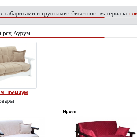
 с габаритами и группами обивочного материала
пок
 ряд Аурум
ум Премиум
овары
Ирсен