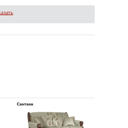
азать
Сантана