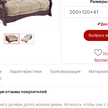
Размеры
Дос
Выбрать м
По
Бесплат
е
Характеристики
Трансформация
Материал
5
ум отзывы покупателей
нату дочери долго искала диван. Хотелось чтобы она с