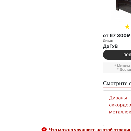
от 67 300₽
Диван
ДxГxВ
по
* Можем 
* Доста
Смотрите 
Диваны-
аккордео
металлок
Что можно улучшить на этой страни