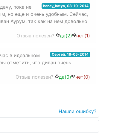
honey_katya
,
08-10-2014
дачу, пока не
ым, но еще и очень удобным. Сейчас,
иван Аурум, так как на нем довольно
Отзыв полезен?
да(
2
)
нет(
1
)
Сергей
,
18-05-2014
йчас в идеальном
бы отметить, что диван очень
Отзыв полезен?
да(
0
)
нет(
0
)
Нашли ошибку?