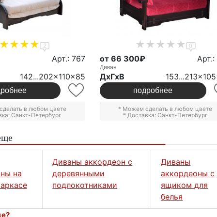
2
0
Арт.: 767
от 66 300₽
Арт.:
Диван
142...202x110x85
ДxГxВ
153...213x10
дробнее
подробнее
сделать в любом цвете
* Можем сделать в любом цвете
вка: Санкт-Петербург
* Доставка: Санкт-Петербург
еще
Диваны аккордеон с
Диваны
ны на
деревянными
аккордеоны с
аркасе
подлокотниками
ящиком для
белья
це?