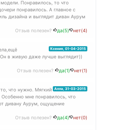
 модели. Понравилось, то что
очери понравилось. А главное с
иль дизайна и выглядит диван Аурум
Отзыв полезен?
да(
5
)
нет(
4
)
Ксения
,
01-04-2015
ела,ещё
! Он в живую даже лучше выглядит))
Отзыв полезен?
да(
1
)
нет(
1
)
Алла
,
31-03-2015
то, что нужно. Мягкий
 Особенно мне понравилось, что
ют дивану Аурум, ощущение
Отзыв полезен?
да(
4
)
нет(
0
)