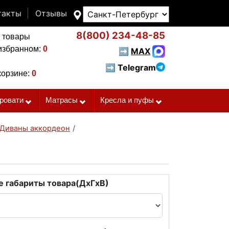
такты
Отзывы
8(800)
234-48-85
 товары
избранном:
0
➡
MAX
➡ Telegram
корзине:
0
ровати
Матрасы
Кресла и пуфы
Диваны аккордеон
/
 габариты товара(ДxГxВ)