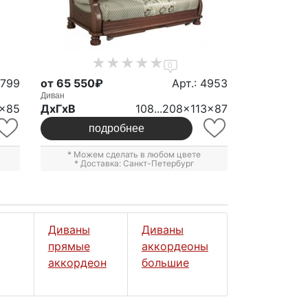
0
 799
от 65 550₽
Арт.: 4953
Диван
5x85
ДxГxВ
108...208x113x87
подробнее
* Можем сделать в любом цвете
* Доставка: Санкт-Петербург
Диваны
Диваны
прямые
аккордеоны
аккордеон
большие