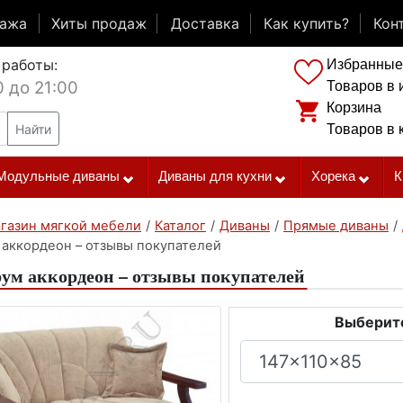
дажа
Хиты продаж
Доставка
Как купить?
Кон
 работы:
Избранные
0 до 21:00
Товаров в 
Корзина
Найти
Товаров в 
Модульные диваны
Диваны для кухни
Хорека
К
газин мягкой мебели
/
Каталог
/
Диваны
/
Прямые диваны
/
 аккордеон – отзывы покупателей
ум аккордеон – отзывы покупателей
Выберите