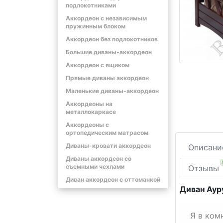
подлокотниками
Аккордеон с независимым
пружинным блоком
Аккордеон без подлокотников
Большие диваны-аккордеон
Аккордеон с ящиком
Прямые диваны аккордеон
Маленькие диваны-аккордеон
Аккордеоны на
металлокаркасе
Аккордеоны с
ортопедическим матрасом
Диваны-кровати аккордеон
Описани
Диваны аккордеон со
съемными чехлами
Отзывы
Диван аккордеон с оттоманкой
Диван Аур
Я в ком