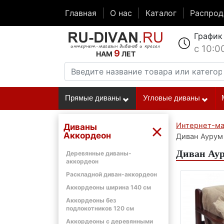
Главная
О нас
Каталог
Распро
График
с 10:0
9
НАМ
ЛЕТ
Прямые диваны
Угловые диваны
Интернет-ма
Диваны
Аккордеон
Диван Аурум
Диван Аур
Деревянные диваны-
аккордеон
Раскладной диван-аккордеон
Аккордеоны ширина 140 см
Аккордеоны без
подлокотников 120 см
Аккордеоны с деревянными