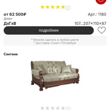
5
от 62 500₽
Арт.: 1180
Диван
ДxГxВ
107...207x110x87
подробнее
* Можем сделать в любом цвете
* Доставка: Санкт-Петербург
Сантана
0