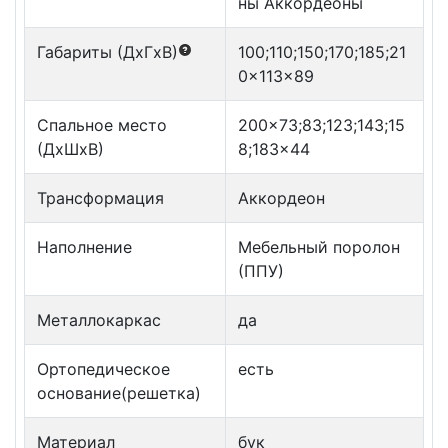
ны Аккордеоны
Габариты (ДxГxВ)
100;110;150;170;185;21
0x113x89
Спальное место
200x73;83;123;143;15
(ДxШxВ)
8;183x44
Трансформация
Аккордеон
Наполнение
Мебельный поролон
(ППУ)
Металлокаркас
да
Ортопедическое
есть
основание(решетка)
Материал
бук