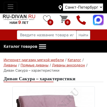
9
0
0
НАМ
ЛЕТ
Найти
Каталог товаров
Интернет-магазин мягкой мебели
/
Каталог
/
Диваны
/
Прямые диваны
/
Диваны аккордеон
/
Диван Сакура – характеристики
Диван Сакура – характеристики