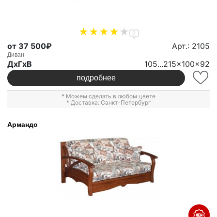
2
от 37 500₽
Арт.: 2105
Диван
ДxГxВ
105...215x100x92
подробнее
* Можем сделать в любом цвете
* Доставка: Санкт-Петербург
Армандо