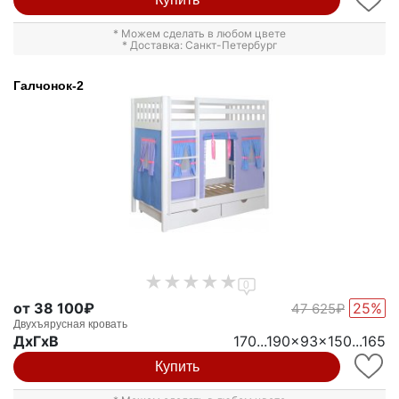
* Можем сделать в любом цвете
* Доставка: Санкт-Петербург
Галчонок-2
0
от 38 100₽
25%
47 625₽
Двухъярусная кровать
ДxГxВ
170...190x93x150...165
Купить