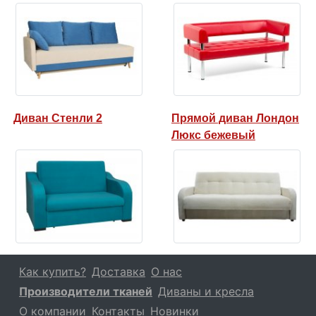
Диван Стенли 2
Прямой диван Лондон
Люкс бежевый
Как купить?
Доставка
О нас
Производители тканей
Диваны и кресла
О компании
Контакты
Новинки