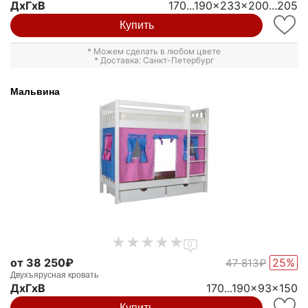
ДxГxВ
170...190x233x200...205
Купить
* Можем сделать в любом цвете
* Доставка: Санкт-Петербург
Мальвина
0
от 38 250₽
25%
47 813₽
Двухъярусная кровать
ДxГxВ
170...190x93x150
Купить