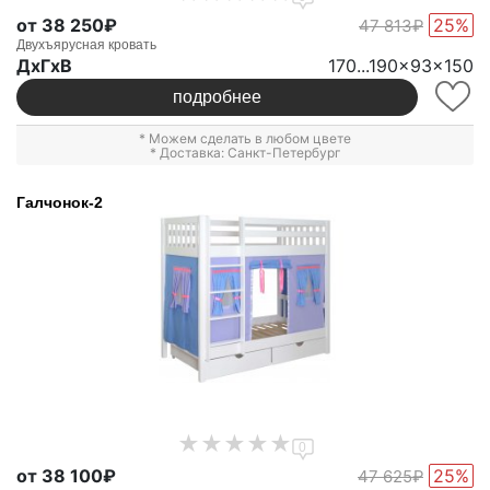
от 38 250₽
25%
47 813₽
Двухъярусная кровать
ДxГxВ
170...190x93x150
подробнее
* Можем сделать в любом цвете
* Доставка: Санкт-Петербург
Галчонок-2
0
от 38 100₽
25%
47 625₽