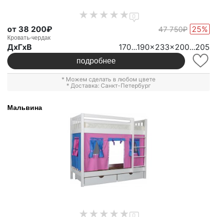
0
от 38 200₽
25%
47 750₽
Кровать-чердак
ДxГxВ
170...190x233x200...205
подробнее
* Можем сделать в любом цвете
* Доставка: Санкт-Петербург
Мальвина
0