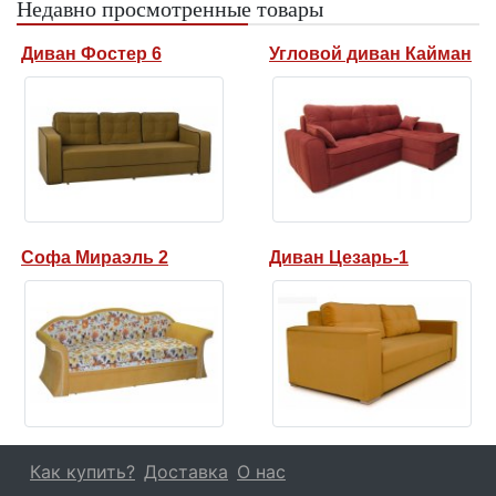
Недавно просмотренные товары
Диван Фостер 6
Угловой диван Кайман
Софа Мираэль 2
Диван Цезарь-1
Как купить?
Доставка
О нас