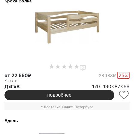
Кроха Волна
0
от 22 550₽
25%
28 188₽
Кровать
ДxГxВ
170...190x87x69
подробнее
* Доставка: Санкт-Петербург
Адель