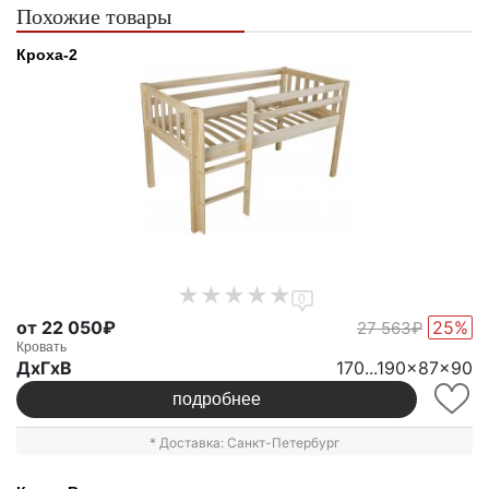
Похожие товары
Кроха-2
0
от 22 050₽
25%
27 563₽
Кровать
ДxГxВ
170...190x87x90
подробнее
* Доставка: Санкт-Петербург