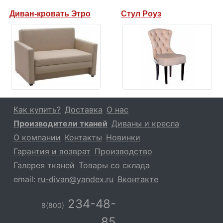
Диван-кровать Этро
Стул Роуз
Как купить?
Доставка
О нас
Производители тканей
Диваны и кресла
О компании
Контакты
Новинки
Гарантия и возврат
Производство
Галерея тканей
Товары со склада
email:
ru-divan@yandex.ru
Вконтакте
234-48-
8(800)
85