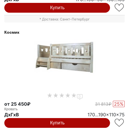
Купить
* Доставка: Санкт-Петербург
Космик
0
от 25 450₽
25%
31 813₽
Кровать
ДxГxВ
170...190x110x75
Купить