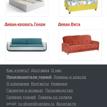
Диван-кровать Генри
Диван Вита
Как купить?
Доставка
О нас
Производители тканей
Диваны и кресла
О компании
Контакты
Новинки
Гарантия и возврат
Производство
Галерея тканей
Товары со склада
email:
ru-divan@yandex.ru
Вконтакте