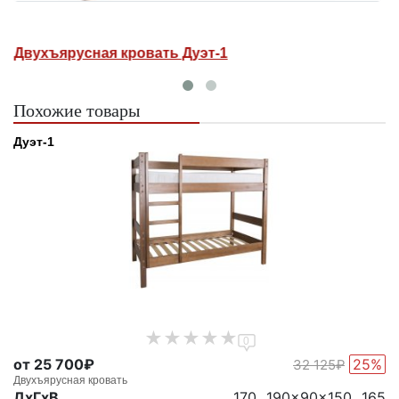
Двухъярусная кровать Дуэт-1
Д
Похожие товары
Дуэт-1
0
от 25 700₽
25%
32 125₽
Двухъярусная кровать
ДxГxВ
170...190x90x150...165