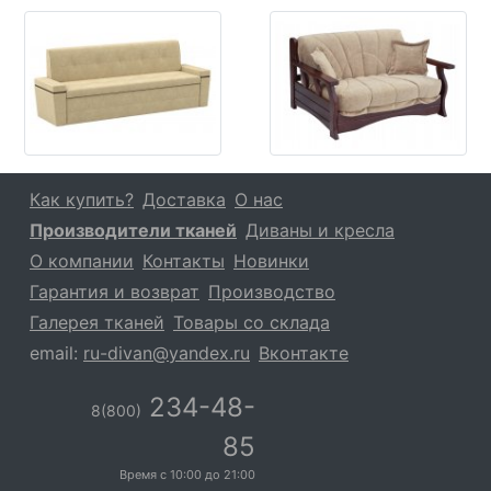
Как купить?
Доставка
О нас
Производители тканей
Диваны и кресла
О компании
Контакты
Новинки
Гарантия и возврат
Производство
Галерея тканей
Товары со склада
email:
ru-divan@yandex.ru
Вконтакте
234-48-
8(800)
85
Время с
10:00
до
21:00