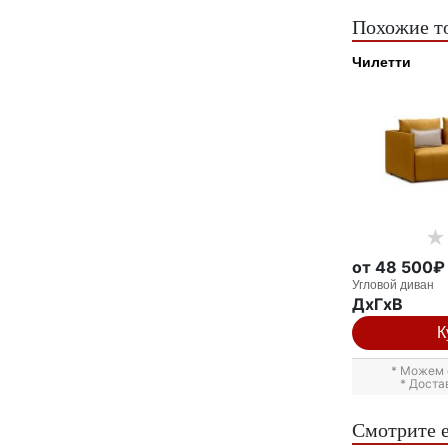
Похожие т
Чилетти
от 48 500₽
Угловой диван
ДxГxВ
К
* Можем 
* Доста
Смотрите 