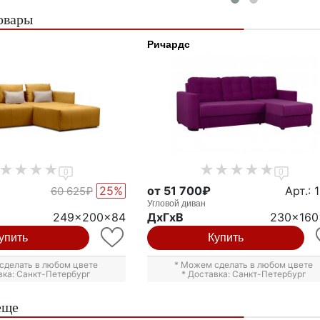
овары
Ричардс
0
0
25%
от 51 700₽
Арт.: 
60 625₽
Угловой диван
249x200x84
ДxГxВ
230x160
упить
Купить
сделать в любом цвете
* Можем сделать в любом цвете
вка: Санкт-Петербург
* Доставка: Санкт-Петербург
еще