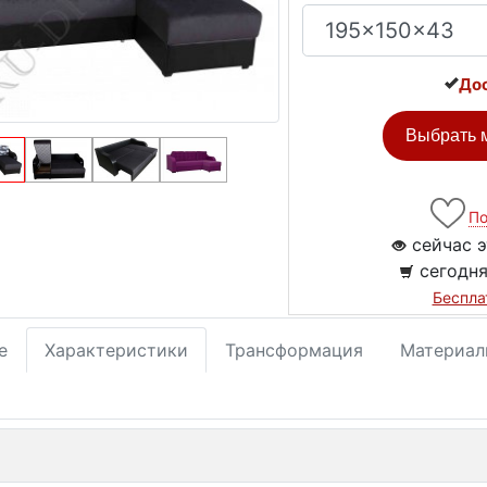
Дос
Выбрать м
По
сейчас э
сегодня
Беспла
е
Характеристики
Трансформация
Материал