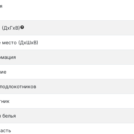
я
 (ДxГxВ)
 место (ДxШxВ)
рмация
ние
 подлокотников
тник
 белья
часть