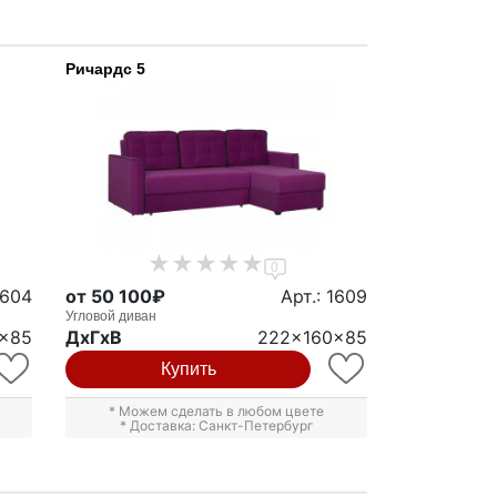
Ричардс 5
0
1604
от 50 100₽
Арт.: 1609
Угловой диван
x85
ДxГxВ
222x160x85
Купить
* Можем сделать в любом цвете
* Доставка: Санкт-Петербург