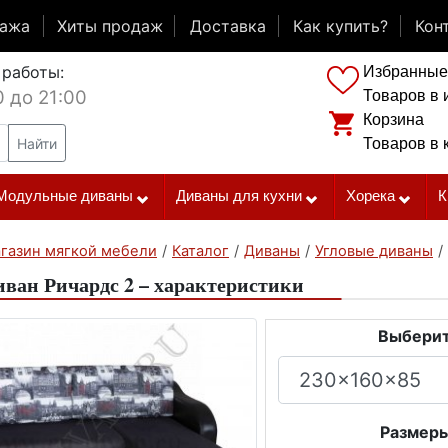
дажа
Хиты продаж
Доставка
Как купить?
Кон
 работы:
Избранные
0 до 21:00
Товаров в 
Корзина
Найти
Товаров в 
Модульные диваны
Диваны для кухни
Хорека
К
газин мягкой мебели
/
Каталог
/
Диваны
/
Угловые диваны
/
иван Ричардс 2 – характеристики
Выберит
Размеры