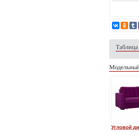
Таблица
Модельный
иван Ричардс 7
Угловой диван Ричардс 3
Угловой ди