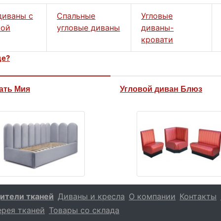
диваны с
Спальные
Угловые
кой
угловые диваны
диваны-
кровати
це?
ать Мия
Угловой диван Блюз
ители тканей
Диваны и кресла
О компании
Контакты
ерея тканей
Товары со склада