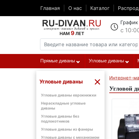
Главная
О нас
Каталог
Распро
График
с 10:0
9
НАМ
ЛЕТ
Прямые диваны
Угловые диваны
Интернет-ма
Угловые диваны
Угловой д
Угловые диваны еврокнижки
Нераскладные угловые
диваны
Угловые диваны без
подлокотников
Угловые диваны из фанеры
Угловые диваны с механизмом