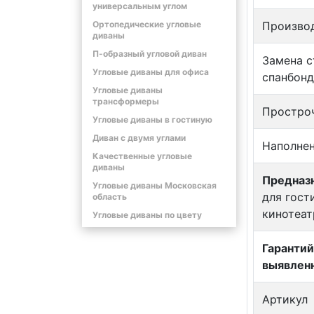
универсальным углом
Ортопедические угловые
Произво
диваны
П-образный угловой диван
Замена с
Угловые диваны для офиса
спанбонд
Угловые диваны
трансформеры
Простро
Угловые диваны в гостиную
Диван с двумя углами
Наполнен
Качественные угловые
диваны
Предназн
Угловые диваны Московская
для гост
область
кинотеат
Угловые диваны по цвету
Гарантий
выявлен
Артикул