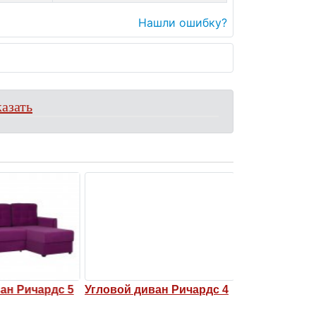
Нашли ошибку?
азать
ан Ричардс 5
Угловой диван Ричардс 4
Угловой дива