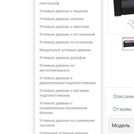
пантограф
Угловые диваны с ящиком
Угловые диваны эконом
Угловые диваны с креслом
Угловые диваны с оттоманкой
Угловые диваны со столиком
Модульные угловые диваны
Угловые диваны дельфин
Угловые диваны на
металлокаркасе
Угловые диваны с
деревянными подлокотниками
Угловые диваны с мягкими
подлокотниками
Описани
Угловые диваны с
независимым пружинным
Отзывы
блоком
Угловые диваны со съемными
Модель
чехлами
Спальные угловые диваны