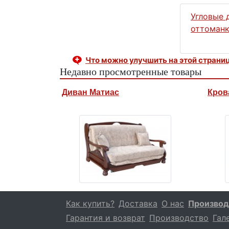
Угловые 
оттоман
Что можно улучшить на этой страни
Недавно просмотренные товары
Диван Матиас
Кров
Как купить?
Доставка
О нас
Производ
Гарантия и возврат
Производство
Гал