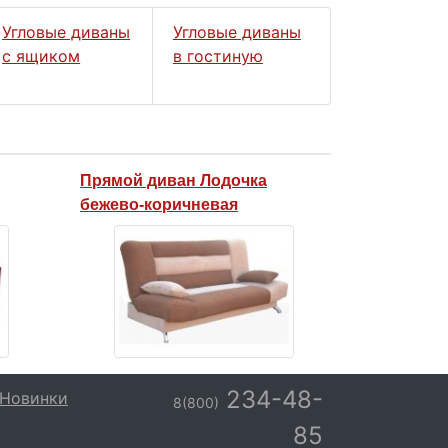
Угловые диваны
Угловые диваны
с ящиком
в гостиную
Прямой диван Лодочка
бежево-коричневая
234-48-
Новинки
8(800)
85