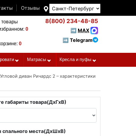
такты
Отзывы
8(800)
234-48-85
 товары
избранном:
0
➡
MAX
➡ Telegram
корзине:
0
ровати
Матрасы
Кресла и пуфы
Угловой диван Ричардс 2 – характеристики
е габариты товара(ДxГxВ)
 спального места(ДxШxВ)