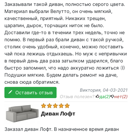
Заказывали такой диван, полностью серого цвета.
Материал выбрали Велутто, он очень мягкий,
качественный, приятный. Никаких трещен,
царапин, дырок, торчащих ниток не было.
Доставили где-то в течении трех недель, точно не
помню. В первый раз брали диван с такой ручкой,
столик очень удобный, конечно, можно поставить
чай пока лежишь отдыхаешь. Но муж с непривычки
в первый день два раза затылком ударился, благо
быстро запомнил, что надо аккуратно ложиться :))
Подушки мягкие. Будем делать ремонт на даче,
снова сюда обратимся.
Виктория
, 04-03-2021
Оставить отзыв
Отзыв полезен?
да(
2
)
нет(
2
)
Диван Лофт
Заказал диван Лофт. В назначенное время диван