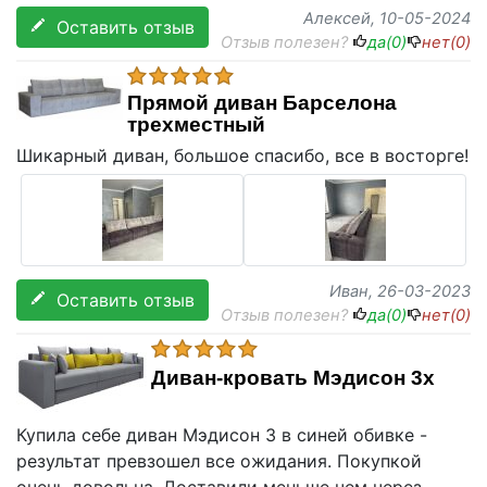
Алексей
, 10-05-2024
Оставить отзыв
Отзыв полезен?
да(
0
)
нет(
0
)
Прямой диван Барселона
трехместный
Шикарный диван, большое спасибо, все в восторге!
Иван
, 26-03-2023
Оставить отзыв
Отзыв полезен?
да(
0
)
нет(
0
)
Диван-кровать Мэдисон 3х
Купила себе диван Мэдисон 3 в синей обивке -
результат превзошел все ожидания. Покупкой