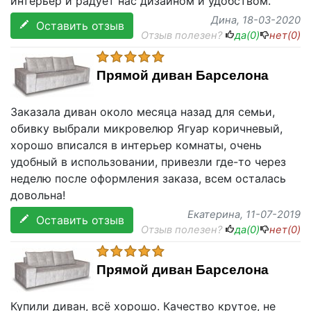
интерьер и радует нас дизайном и удобством.
Дина
, 18-03-2020
Оставить отзыв
Отзыв полезен?
да(
0
)
нет(
0
)
Прямой диван Барселона
Заказала диван около месяца назад для семьи,
обивку выбрали микровелюр Ягуар коричневый,
хорошо вписался в интерьер комнаты, очень
удобный в использовании, привезли где-то через
неделю после оформления заказа, всем осталась
довольна!
Екатерина
, 11-07-2019
Оставить отзыв
Отзыв полезен?
да(
0
)
нет(
0
)
Прямой диван Барселона
Купили диван, всё хорошо. Качество крутое, не