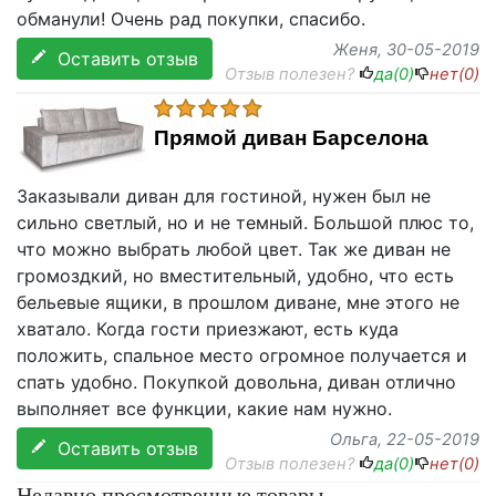
обманули! Очень рад покупки, спасибо.
Женя
, 30-05-2019
Оставить отзыв
Отзыв полезен?
да(
0
)
нет(
0
)
Прямой диван Барселона
Заказывали диван для гостиной, нужен был не
сильно светлый, но и не темный. Большой плюс то,
что можно выбрать любой цвет. Так же диван не
громоздкий, но вместительный, удобно, что есть
бельевые ящики, в прошлом диване, мне этого не
хватало. Когда гости приезжают, есть куда
положить, спальное место огромное получается и
спать удобно. Покупкой довольна, диван отлично
выполняет все функции, какие нам нужно.
Ольга
, 22-05-2019
Оставить отзыв
Отзыв полезен?
да(
0
)
нет(
0
)
Недавно просмотренные товары