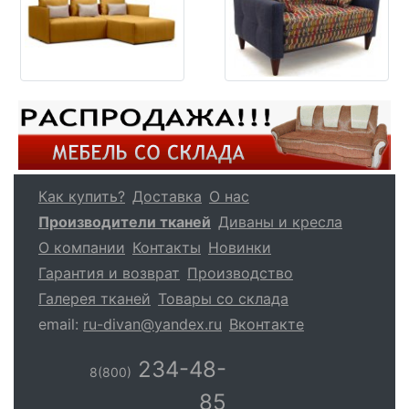
Как купить?
Доставка
О нас
Производители тканей
Диваны и кресла
О компании
Контакты
Новинки
Гарантия и возврат
Производство
Галерея тканей
Товары со склада
email:
ru-divan@yandex.ru
Вконтакте
234-48-
8(800)
85