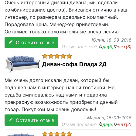
Очень интересный дизайн дивана, мы сделали
комбинирование цветов). Вписался отлично в наш
интерьер, по размерам довольно компактный.
Порадовала цена. Менеджер приветливый.
Остались только положительные впечатления)
Юлия
, 18-09-2016
Оставить отзыв
Отзыв полезен?
да(
5
)
нет(
3
)
Диван-софа Влада 2Д
Мы очень долго искали диван, который бы
подошел нам в интерьер нашей гостиной. Но
судьба смиловалась над нами и подарила
прекрасную возможность приобрести данный
товар. Покупкой мы очень довольны!
Марина
, 15-09-2016
Оставить отзыв
Отзыв полезен?
да(
5
)
нет(
2
)