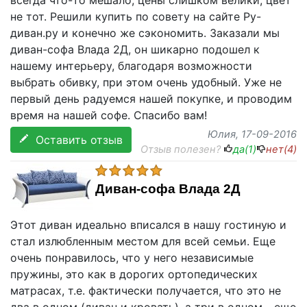
всегда что-то мешало, цены слишком велики, цвет
не тот. Решили купить по совету на сайте Ру-
диван.ру и конечно же сэкономить. Заказали мы
диван-софа Влада 2Д, он шикарно подошел к
нашему интерьеру, благодаря возможности
выбрать обивку, при этом очень удобный. Уже не
первый день радуемся нашей покупке, и проводим
время на нашей софе. Спасибо вам!
Юлия
, 17-09-2016
Оставить отзыв
Отзыв полезен?
да(
1
)
нет(
4
)
Диван-софа Влада 2Д
Этот диван идеально вписался в нашу гостиную и
стал излюбленным местом для всей семьи. Еще
очень понравилось, что у него независимые
пружины, это как в дорогих ортопедических
матрасах, т.е. фактически получается, что это не