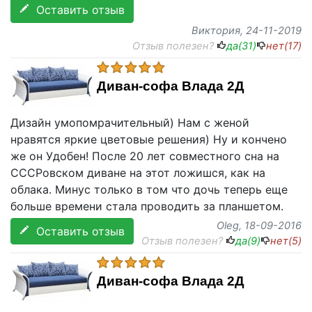
Оставить отзыв
Виктория
, 24-11-2019
Отзыв полезен?
да(
31
)
нет(
17
)
Диван-софа Влада 2Д
Дизайн умопомрачительный) Нам с женой
нравятся яркие цветовые решения) Ну и кончено
же он Удобен! После 20 лет совместного сна на
СССРовском диване на этот ложишся, как на
облака. Минус только в том что дочь теперь еще
больше времени стала проводить за планшетом.
Oleg
, 18-09-2016
Оставить отзыв
Отзыв полезен?
да(
9
)
нет(
5
)
Диван-софа Влада 2Д