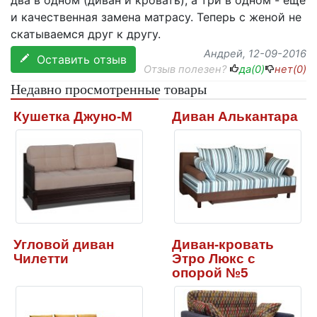
два в одном (диван и кровать), а три в одном - еще
и качественная замена матрасу. Теперь с женой не
скатываемся друг к другу.
Андрей
, 12-09-2016
Оставить отзыв
Отзыв полезен?
да(
0
)
нет(
0
)
Недавно просмотренные товары
Кушетка Джуно-М
Диван Алькантара
Угловой диван
Диван-кровать
Чилетти
Этро Люкс с
опорой №5