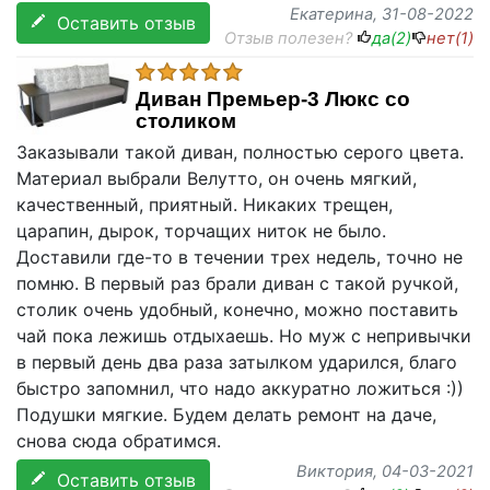
Екатерина
, 31-08-2022
Оставить отзыв
Отзыв полезен?
да(
2
)
нет(
1
)
Диван Премьер-3 Люкс со
столиком
Заказывали такой диван, полностью серого цвета.
Материал выбрали Велутто, он очень мягкий,
качественный, приятный. Никаких трещен,
царапин, дырок, торчащих ниток не было.
Доставили где-то в течении трех недель, точно не
помню. В первый раз брали диван с такой ручкой,
столик очень удобный, конечно, можно поставить
чай пока лежишь отдыхаешь. Но муж с непривычки
в первый день два раза затылком ударился, благо
быстро запомнил, что надо аккуратно ложиться :))
Подушки мягкие. Будем делать ремонт на даче,
снова сюда обратимся.
Виктория
, 04-03-2021
Оставить отзыв