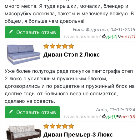
много места. Я туда крышки, мочалки, блендер и
мясорубку сложила, пакеты и мелочевку всякую. В
общем, я больше чем довольна!
Нина Федотова
, 04-11-2015
Оставить отзыв
Отзыв полезен?
да(
2
)
нет(
1
)
Диван Стэп 2 Люкс
Уже более полугода рада покупке пантографа степ
2 люкс с усиленным пружинным блоком,
договорились и по расцветке и пружинный блок на
долгие годы от большого веса не сломается,
сделано на совесть.
Анна
, 11-02-2024
Оставить отзыв
Отзыв полезен?
да(
1
)
нет(
0
)
Диван Премьер-3 Люкс