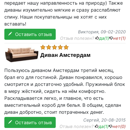
передает нашу направленность на природу) Также
диваны изумительно мягкие и сразу расслабляют
спину. Наши покупательницы не хотят с них
вставать!
Виктория
, 09-02-2020
Оставить отзыв
Отзыв полезен?
да(
1
)
нет(
1
)
Диван Амстердам
Пользуюсь диваном Амстердам третий месяц,
брал его для гостиной. Диван понравился, хорошо
смотрится и достаточно удобный. Пружинный блок
в меру жёсткий, сидеть на нём комфортно.
Раскладывается легко, и главное, что есть
вместительный короб для белья. В общем, сделан
диван добротно, стоит потраченных денег.
Сергей
, 20-08-2015
Оставить отзыв
Отзыв полезен?
да(
1
)
нет(
0
)