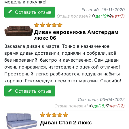
модель к покупке!
Евгений
, 26-11-2020
Оставить отзыв
Отзыв полезен?
да(
19
)
нет(
7
)
Диван еврокнижка Амстердам
люкс 06
Заказала диван в марте. Точно в назначенное
время диван доставили, подняли и собрали, всё
без нареканий, быстро и качественно. Сам диван
очень понравился, изготовлен с оценкой отлично!
Просторный, легко разбирается, подушки набиты
хорошо. Рекомендую всем этот магазин. Спасибо!
Оставить отзыв
Светлана
, 03-04-2022
Отзыв полезен?
да(
18
)
нет(
12
)
Диван Стэп 2 Люкс