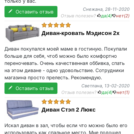
только у вас.
Снежана
, 28-11-2020
Оставить отзыв
Отзыв полезен?
да(
4
)
нет(
2
)
Диван-кровать Мэдисон 2х
Диван покупался моей маме в гостиную. Покупали
больше для себя, чтоб можно было комфортно
переночевать. Очень качественная оббивка, спать
на этом диване - одно удовольствие. Сотрудники
магазина просто прелесть. Рекомендую.
Светлана
, 13-02-2020
Оставить отзыв
Отзыв полезен?
да(
4
)
нет(
1
)
Диван Стэп 2 Люкс
Искал диван в зал, чтобы если что можно было его
использовать как спальное место. Мне подошел