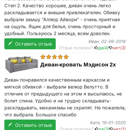
Степ 2. Качество хорошее, диван очень легко
раскладывается и внешне привлекателен. Обивку
выбрали замшу "Аллюр Айвори" - очень приятная
на ощупь. Ящик для белья, очень просторный и
удобный. Пользуюсь 2 месяца, всем доволен.
Иван
, 02-09-2018
Оставить отзыв
Отзыв полезен?
да(
4
)
нет(
3
)
Диван-кровать Мэдисон 2х
Диван понравился качественным каркасом и
мягкой обивкой - выбрали велюр Велутто. В
отличие от предыдущего на этом я высыпаюсь, не
болит спина. Удобно и не трудно складывать-
раскладывать, механизмы не скрипят. Не пожалела,
что выбрала. Большое спасибо
Катя
, 19-01-2020
Оставить отзыв
Отзыв полезен?
да(
3
)
нет(
1
)