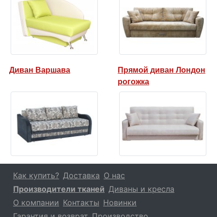
Диван Варшава
Прямой диван Лондон
рогожка
Как купить?
Доставка
О нас
Производители тканей
Диваны и кресла
О компании
Контакты
Новинки
Гарантия и возврат
Производство