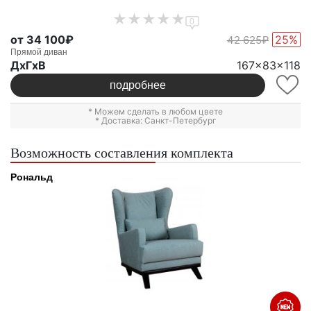
0
от 34 100₽
25%
42 625₽
Прямой диван
ДxГxВ
167x83x118
подробнее
* Можем сделать в любом цвете
* Доставка: Санкт-Петербург
Возможность составления комплекта
Рональд