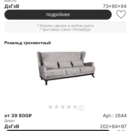
Кресло
ДxГxВ
73x90x94
подробнее
* Можем сделать в любом цвете
* Доставка: Санкт-Петербург
Рональд трехместный
0
от 39 800₽
Арт.: 2644
Диван
ДxГxВ
202x84x97