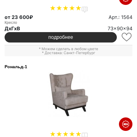
10
от 23 600₽
Арт.: 1564
Кресло
ДxГxВ
73x90x94
подробнее
* Можем сделать в любом цвете
* Доставка: Санкт-Петербург
Рональд-1
1