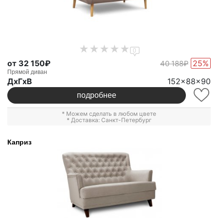
0
от 32 150₽
25%
40 188₽
Прямой диван
ДxГxВ
152x88x90
подробнее
* Можем сделать в любом цвете
* Доставка: Санкт-Петербург
Каприз