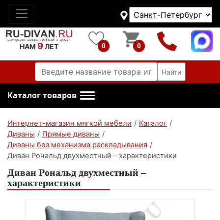
9
0
0
НАМ
ЛЕТ
Найти
Каталог товаров
Интернет-магазин мягкой мебели
/
Каталог
/
Диваны
/
Прямые диваны
/
Диваны без механизма раскладывания
/
Диван Рональд двухместный – характеристики
Диван Рональд двухместный –
характеристики