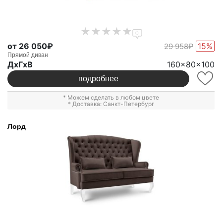
0
от 26 050₽
15%
29 958₽
Прямой диван
ДxГxВ
160x80x100
подробнее
* Можем сделать в любом цвете
* Доставка: Санкт-Петербург
Лорд