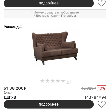
подробнее
* Можем сделать в любом цвете
* Доставка: Санкт-Петербург
Рональд-1
0
от 38 200₽
10%
42 020₽
Диван
ДxГxВ
143x84x94
подробнее