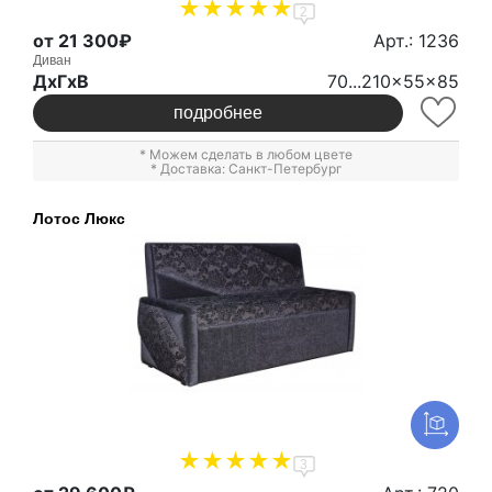
2
от 21 300₽
Арт.: 1236
Диван
ДxГxВ
70...210x55x85
подробнее
* Можем сделать в любом цвете
* Доставка: Санкт-Петербург
Лотос Люкс
3