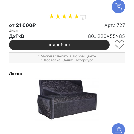
2
от 21 600₽
Арт.: 727
Диван
ДxГxВ
80...220x55x85
подробнее
* Можем сделать в любом цвете
* Доставка: Санкт-Петербург
Лотос