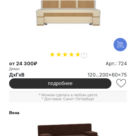
7
от 24 300₽
Арт.: 724
Диван
ДxГxВ
120...200x60x75
подробнее
* Можем сделать в любом цвете
* Доставка: Санкт-Петербург
Вена