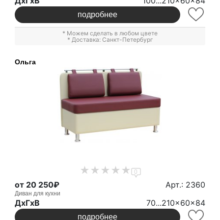
ДxГxВ
100...210x60x84
подробнее
* Можем сделать в любом цвете
* Доставка: Санкт-Петербург
Ольга
0
от 20 250₽
Арт.: 2360
Диван для кухни
ДxГxВ
70...210x60x84
подробнее