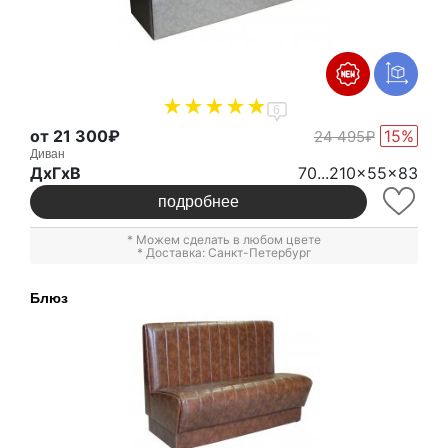
6
от 21 300₽
15%
24 495₽
Диван
ДxГxВ
70...210x55x83
подробнее
* Можем сделать в любом цвете
* Доставка: Санкт-Петербург
Блюз