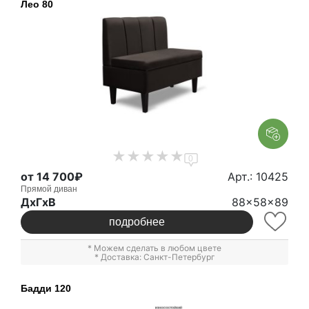
Лео 80
0
от 14 700₽
Арт.: 10425
Прямой диван
ДxГxВ
88x58x89
подробнее
* Можем сделать в любом цвете
* Доставка: Санкт-Петербург
Бадди 120