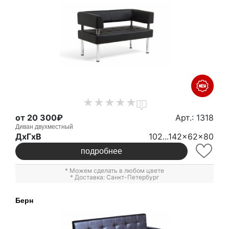
0
от 20 300₽
Арт.: 1318
Диван двухместный
ДxГxВ
102...142x62x80
подробнее
* Можем сделать в любом цвете
* Доставка: Санкт-Петербург
Берн