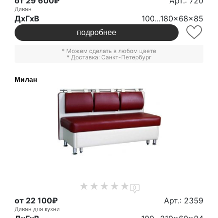
от 29 600₽
Арт.: 720
Диван
ДxГxВ
100...180x68x85
подробнее
* Можем сделать в любом цвете
* Доставка: Санкт-Петербург
Милан
0
от 22 100₽
Арт.: 2359
Диван для кухни