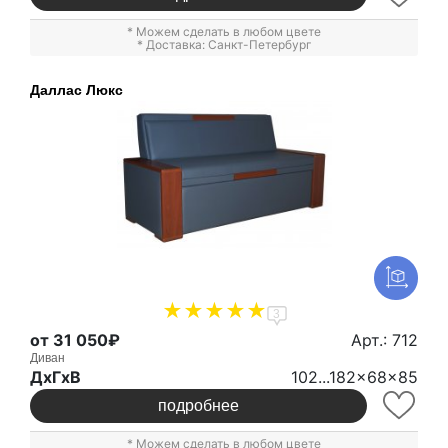
* Можем сделать в любом цвете
* Доставка: Санкт-Петербург
Даллас Люкс
3
от 31 050₽
Арт.: 712
Диван
ДxГxВ
102...182x68x85
подробнее
* Можем сделать в любом цвете