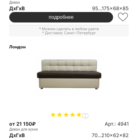
Диван
ДxГxВ
95...175x68x85
подробнее
* Можем сделать в любом цвете
* Доставка: Санкт-Петербург
Лондон
2
от 21 150₽
Арт.: 4941
Диван для кухни
ДxГxВ
70...210x62x82