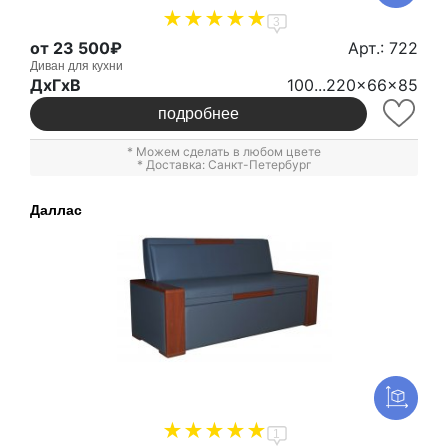
3
от 23 500₽
Арт.: 722
Диван для кухни
ДxГxВ
100...220x66x85
подробнее
* Можем сделать в любом цвете
* Доставка: Санкт-Петербург
Даллас
1