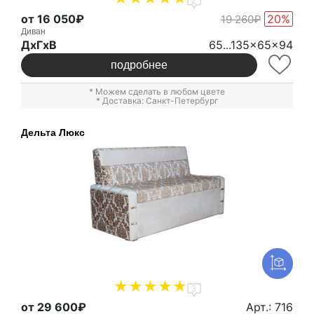
2
от 16 050₽
20%
19 260₽
Диван
ДxГxВ
65...135x65x94
подробнее
* Можем сделать в любом цвете
* Доставка: Санкт-Петербург
Дельта Люкс
3
от 29 600₽
Арт.: 716