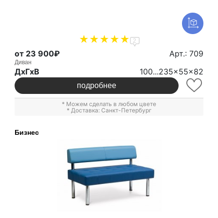
2
от 23 900₽
Арт.: 709
Диван
ДxГxВ
100...235x55x82
подробнее
* Можем сделать в любом цвете
* Доставка: Санкт-Петербург
Бизнес