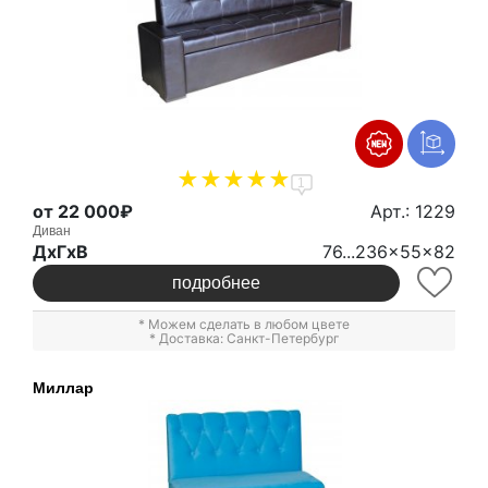
1
от 22 000₽
Арт.: 1229
Диван
ДxГxВ
76...236x55x82
подробнее
* Можем сделать в любом цвете
* Доставка: Санкт-Петербург
Миллар