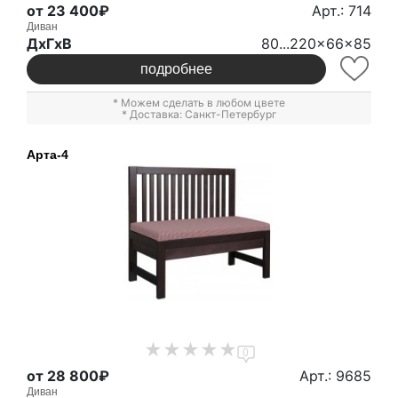
от 23 400₽
Арт.: 714
Диван
ДxГxВ
80...220x66x85
подробнее
* Можем сделать в любом цвете
* Доставка: Санкт-Петербург
Арта-4
0
от 28 800₽
Арт.: 9685
Диван