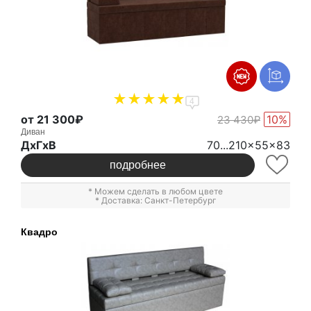
4
от 21 300₽
10%
23 430₽
Диван
ДxГxВ
70...210x55x83
подробнее
* Можем сделать в любом цвете
* Доставка: Санкт-Петербург
Квадро