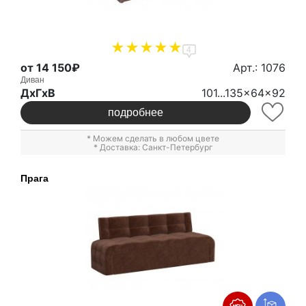
4
от 14 150₽
Арт.: 1076
Диван
ДxГxВ
101...135x64x92
подробнее
* Можем сделать в любом цвете
* Доставка: Санкт-Петербург
Прага