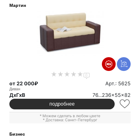
Мартин
0
от 22 000₽
Арт.: 5625
Диван
ДxГxВ
76...236x55x82
подробнее
* Можем сделать в любом цвете
* Доставка: Санкт-Петербург
Бизнес