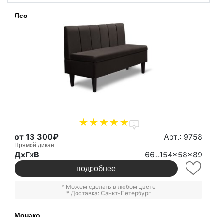
Лео
1
от 13 300₽
Арт.: 9758
Прямой диван
ДxГxВ
66...154x58x89
подробнее
* Можем сделать в любом цвете
* Доставка: Санкт-Петербург
Монако