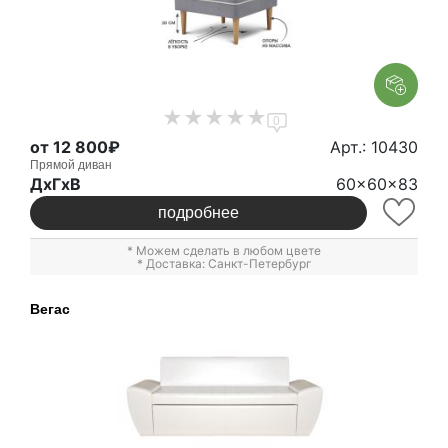
0
от 12 800₽
Арт.: 10430
Прямой диван
ДxГxВ
60x60x83
подробнее
* Можем сделать в любом цвете
* Доставка: Санкт-Петербург
Вегас