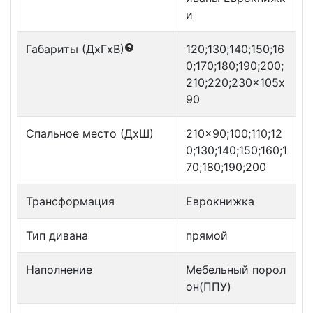
и
Габариты (ДxГxВ)
120;130;140;150;16
0;170;180;190;200;
210;220;230x105x
90
Спальное место (ДxШ)
210x90;100;110;12
0;130;140;150;160;1
70;180;190;200
Трансформация
Еврокнижка
Тип дивана
прямой
Наполнение
Мебельный порол
он(ППУ)