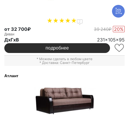
2
от 32 700₽
20%
39 240₽
Диван
ДxГxВ
231x105x95
подробнее
* Можем сделать в любом цвете
* Доставка: Санкт-Петербург
Атлант