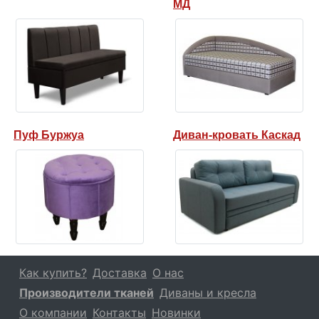
МД
Пуф Буржуа
Диван-кровать Каскад
Как купить?
Доставка
О нас
Производители тканей
Диваны и кресла
О компании
Контакты
Новинки