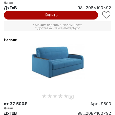
Диван
ДxГxВ
98...208x100x92
Купить
* Можем сделать в любом цвете
* Доставка: Санкт-Петербург
Наполи
0
от 37 500₽
Арт.: 9600
Диван
ДxГxВ
98...208x100x92