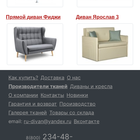
Прямой диван Фиджи
Диван Ярослав 3
Как купить?
Доставка
О нас
Производители тканей
Диваны и кресла
О компании
Контакты
Новинки
Гарантия и возврат
Производство
Галерея тканей
Товары со склада
email:
ru-divan@yandex.ru
Вконтакте
234-48-
8(800)