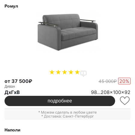
Ромул
1
от 37 500₽
20%
45 000₽
Диван
ДxГxВ
98...208x100x92
подробнее
* Можем сделать в любом цвете
* Доставка: Санкт-Петербург
Наполи