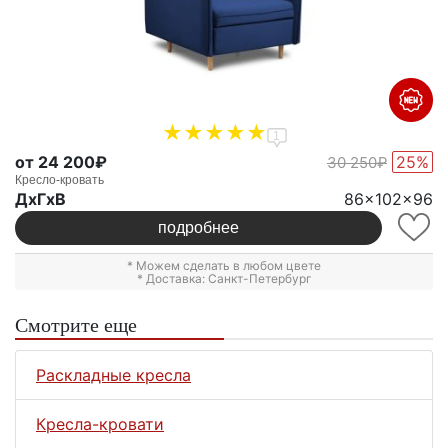
1
от 24 200₽
25%
30 250₽
Кресло-кровать
ДxГxВ
86x102x96
подробнее
* Можем сделать в любом цвете
* Доставка: Санкт-Петербург
Смотрите еще
Раскладные кресла
Кресла-кровати