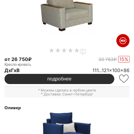
0
от 26 750₽
15%
30 763₽
Кресло-кровать
ДxГxВ
111...121x100x86
подробнее
* Можем сделать в любом цвете
* Доставка: Санкт-Петербург
Оливер