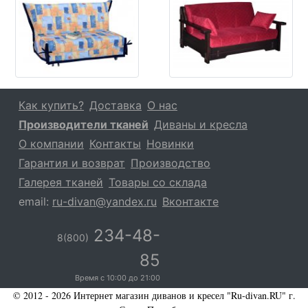
Как купить?
Доставка
О нас
Производители тканей
Диваны и кресла
О компании
Контакты
Новинки
Гарантия и возврат
Производство
Галерея тканей
Товары со склада
email:
ru-divan@yandex.ru
Вконтакте
234-48-
8(800)
85
Время с
10:00
до
21:00
© 2012 - 2026 Интернет магазин диванов и кресел "Ru-divan.RU" г.