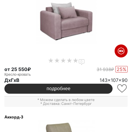
0
от 25 550₽
25%
31 938₽
Кресло-кровать
ДxГxВ
143x107x90
подробнее
* Можем сделать в любом цвете
* Доставка: Санкт-Петербург
Аккорд-3