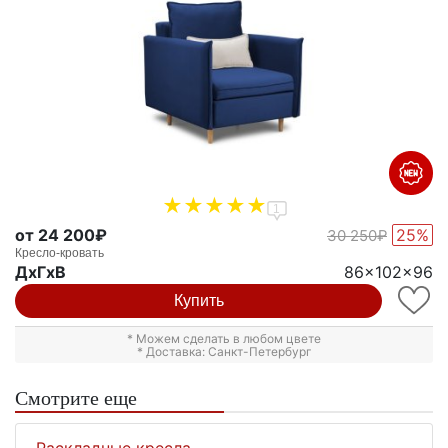
1
от 24 200₽
25%
30 250₽
Кресло-кровать
ДxГxВ
86x102x96
Купить
* Можем сделать в любом цвете
* Доставка: Санкт-Петербург
Смотрите еще
Раскладные кресла