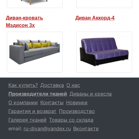
Диван-кровать
Диван Аккорд-4
Мэдисон 3х
Как купить?
Доставка
О нас
Производители тканей
Диваны и кресла
О компании
Контакты
Новинки
Гарантия и возврат
Производство
Галерея тканей
Товары со склада
email:
ru-divan@yandex.ru
Вконтакте