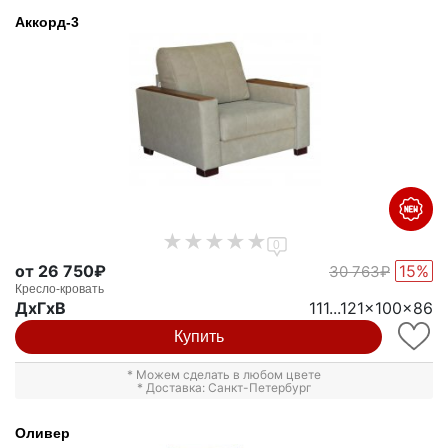
Аккорд-3
0
от 26 750₽
15%
30 763₽
Кресло-кровать
ДxГxВ
111...121x100x86
Купить
* Можем сделать в любом цвете
* Доставка: Санкт-Петербург
Оливер