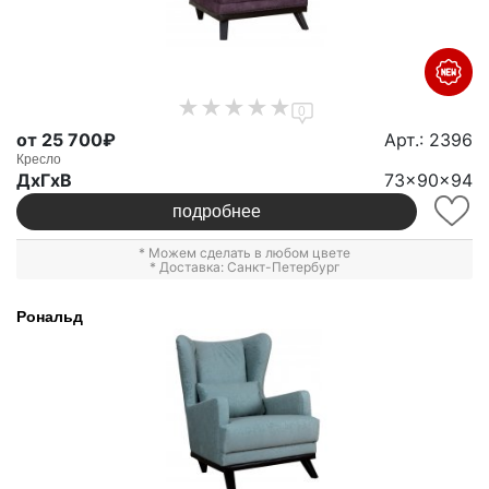
0
от 25 700₽
Арт.: 2396
Кресло
ДxГxВ
73x90x94
подробнее
* Можем сделать в любом цвете
* Доставка: Санкт-Петербург
Рональд