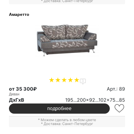
* Доставка: Санкт-Петербург
Амаретто
3
от 35 300₽
Арт.: 89
Диван
ДxГxВ
195...200x92...102x75...85
подробнее
* Можем сделать в любом цвете
* Доставка: Санкт-Петербург