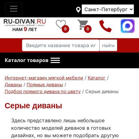
9
0
0
НАМ
ЛЕТ
Найти
Каталог товаров
Интернет-магазин мягкой мебели
/
Каталог
/
Диваны
/
Прямые диваны
/
Подбор прямого дивана по цвету
/
Серые диваны
Серые диваны
Здесь представлено лишь небольшое
количество моделей диванов в готовых
дизайнах, но вы можете подобрать другую