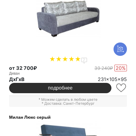
2
от 32 700₽
20%
39 240₽
Диван
ДxГxВ
231x105x95
подробнее
* Можем сделать в любом цвете
* Доставка: Санкт-Петербург
Милан Люкс серый