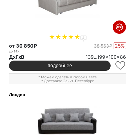
4
от 30 850₽
25%
38 563₽
Диван
ДxГxВ
139...199x100x86
подробнее
* Можем сделать в любом цвете
* Доставка: Санкт-Петербург
Лондон