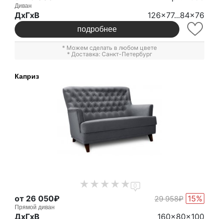
Диван
ДxГxВ
126x77...84x76
подробнее
* Можем сделать в любом цвете
* Доставка: Санкт-Петербург
Каприз
0
от 26 050₽
15%
29 958₽
Прямой диван
ДxГxВ
160x80x100