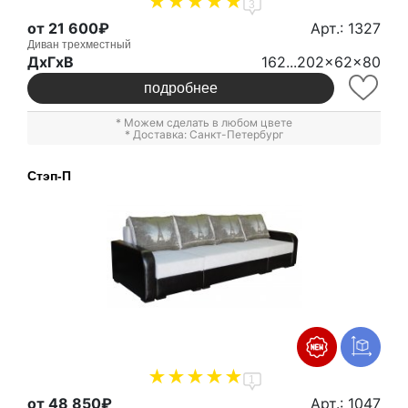
3
от 21 600₽
Арт.: 1327
Диван трехместный
ДxГxВ
162...202x62x80
подробнее
* Можем сделать в любом цвете
* Доставка: Санкт-Петербург
Стэп-П
1
от 48 850₽
Арт.: 1047