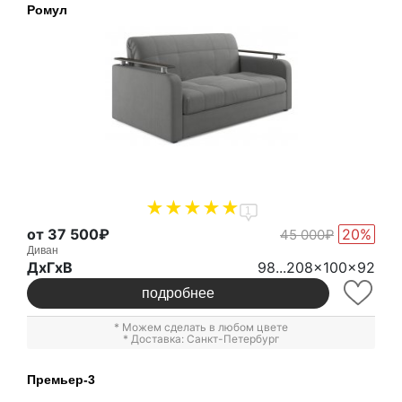
Ромул
1
от 37 500₽
20%
45 000₽
Диван
ДxГxВ
98...208x100x92
подробнее
* Можем сделать в любом цвете
* Доставка: Санкт-Петербург
Премьер-3