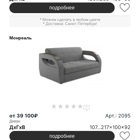
подробнее
* Можем сделать в любом цвете
* Доставка: Санкт-Петербург
Монреаль
0
от 39 100₽
Арт.: 2095
Диван
ДxГxВ
107...217x100x92
подробнее