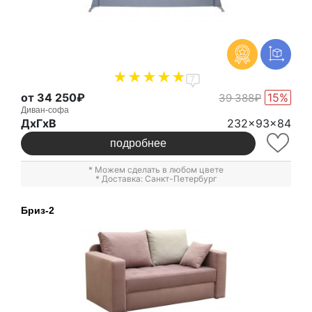
7
от 34 250₽
15%
39 388₽
Диван-софа
ДxГxВ
232x93x84
подробнее
* Можем сделать в любом цвете
* Доставка: Санкт-Петербург
Бриз-2