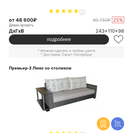
6
от 48 600₽
25%
60 750₽
Диван-кровать
ДxГxВ
243x110x98
подробнее
* Можем сделать в любом цвете
* Доставка: Санкт-Петербург
Премьер-3 Люкс со столиком