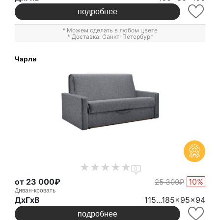
подробнее
* Можем сделать в любом цвете
* Доставка: Санкт-Петербург
Чарли
0
от 23 000₽
10%
25 300₽
Диван-кровать
ДxГxВ
115...185x95x94
подробнее