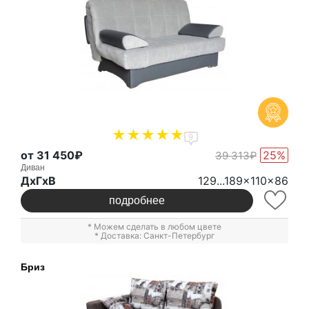
9
от 31 450₽
25%
39 313₽
Диван
ДxГxВ
129...189x110x86
подробнее
* Можем сделать в любом цвете
* Доставка: Санкт-Петербург
Бриз