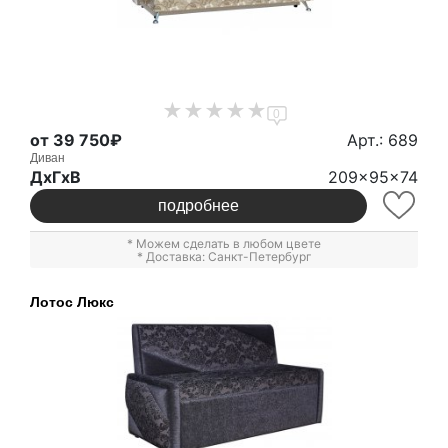
0
от 39 750₽
Арт.: 689
Диван
ДxГxВ
209x95x74
подробнее
* Можем сделать в любом цвете
* Доставка: Санкт-Петербург
Лотос Люкс