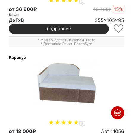
1
от 36 900₽
15%
42 435₽
Диван
ДxГxВ
255x105x95
подробнее
* Можем сделать в любом цвете
* Доставка: Санкт-Петербург
Карапуз
3
от 18 000₽
Арт.: 1056