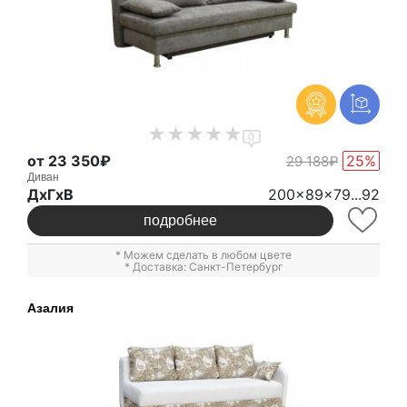
0
от 23 350₽
25%
29 188₽
Диван
ДxГxВ
200x89x79...92
подробнее
* Можем сделать в любом цвете
* Доставка: Санкт-Петербург
Азалия