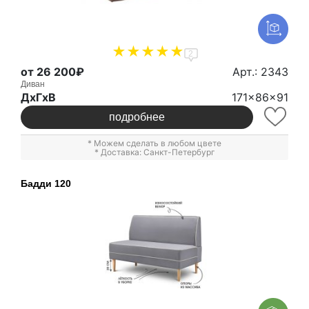
2
от 26 200₽
Арт.: 2343
Диван
ДxГxВ
171x86x91
подробнее
* Можем сделать в любом цвете
* Доставка: Санкт-Петербург
Бадди 120