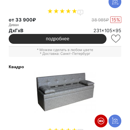
3
от 33 900₽
15%
38 985₽
Диван
ДxГxВ
231x105x95
подробнее
* Можем сделать в любом цвете
* Доставка: Санкт-Петербург
Квадро