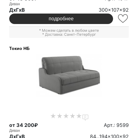
Диван
ДxГxВ
300x107x92
подробнее
* Можем сделать в любом цвете
* Доставка: Санкт-Петербург
Токио НБ
0
от 34 200₽
Арт.: 9599
Диван
ДxГxВ
84...194x100x92