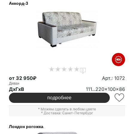
Аккорд-3
0
от 32 950₽
Арт.: 1072
Диван
ДxГxВ
111...220x100x86
подробнее
* Можем сделать в любом цвете
* Доставка: Санкт-Петербург
Лондон рогожка