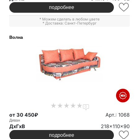
подробнее
* Можем сделать в любом цвете
* Доставка: Санкт-Петербург
Волна
0
от 30 450₽
Арт.: 1068
Диван
ДxГxВ
218x110x90
подробнее