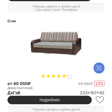
* Можем сделать в любом цвете
* Доставка: Санкт-Петербург
Стэп
3
от 40 050₽
20%
48 060₽
Диван-пантограф
ДxГxВ
233x107x92
подробнее
* Можем сделать в любом цвете