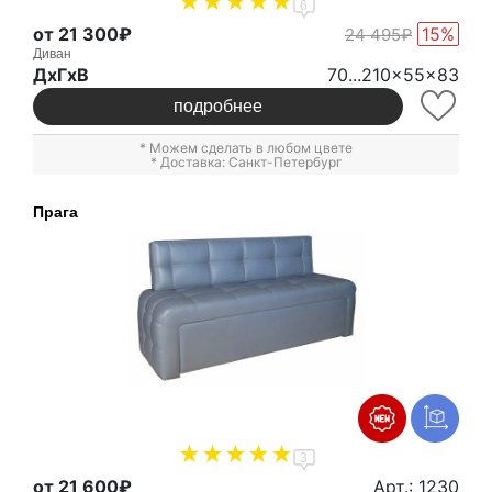
6
от 21 300₽
15%
24 495₽
Диван
ДxГxВ
70...210x55x83
подробнее
* Можем сделать в любом цвете
* Доставка: Санкт-Петербург
Прага
3
от 21 600₽
Арт.: 1230