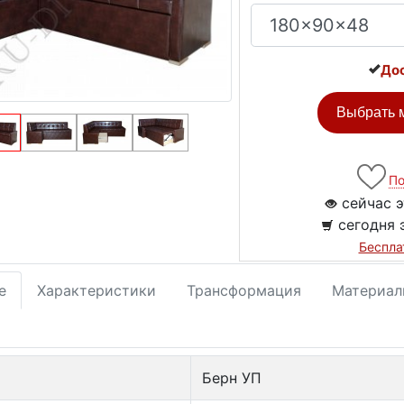
Дос
Выбрать м
По
сейчас э
сегодня 
Беспла
е
Характеристики
Трансформация
Материал
Берн УП