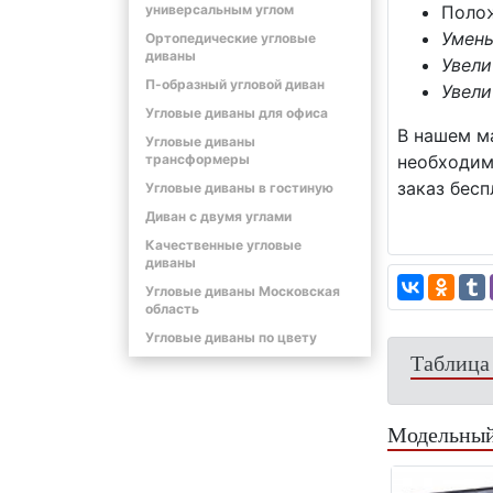
универсальным углом
Полож
Умень
Ортопедические угловые
диваны
Увели
П-образный угловой диван
Увели
Угловые диваны для офиса
В нашем ма
Угловые диваны
трансформеры
необходим
заказ бесп
Угловые диваны в гостиную
Диван с двумя углами
Качественные угловые
диваны
Угловые диваны Московская
область
Угловые диваны по цвету
Таблица
Модельный