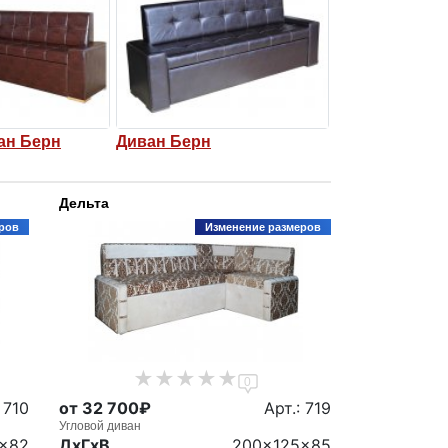
ан Берн
Диван Берн
Дельта
ров
Изменение размеров
0
 710
от 32 700₽
Арт.: 719
Угловой диван
0x82
ДxГxВ
200x125x85