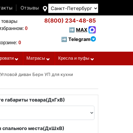
такты
Отзывы
8(800)
234-48-85
 товары
избранном:
0
➡
MAX
➡ Telegram
корзине:
0
ровати
Матрасы
Кресла и пуфы
Угловой диван Берн УП для кухни
е габариты товара(ДxГxВ)
 спального места(ДxШxВ)