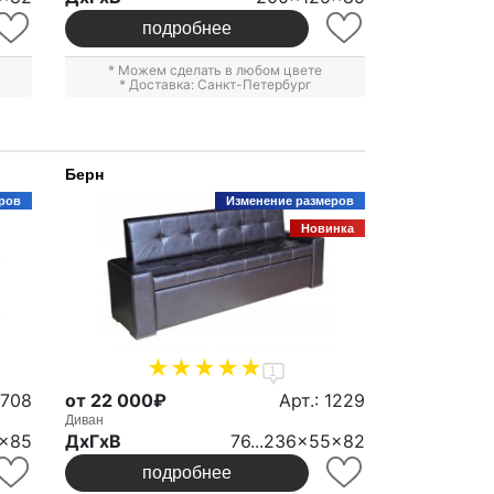
подробнее
* Можем сделать в любом цвете
* Доставка: Санкт-Петербург
Берн
ров
Изменение размеров
Новинка
1
 708
от 22 000₽
Арт.: 1229
Диван
5x85
ДxГxВ
76...236x55x82
подробнее