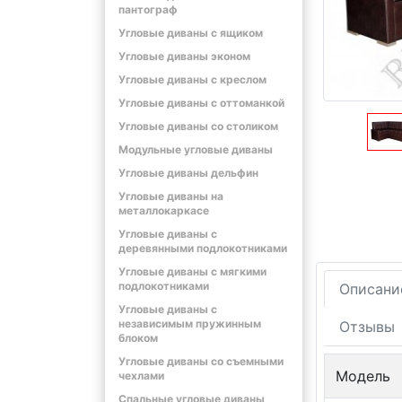
пантограф
Угловые диваны с ящиком
Угловые диваны эконом
Угловые диваны с креслом
Угловые диваны с оттоманкой
Угловые диваны со столиком
Модульные угловые диваны
Угловые диваны дельфин
Угловые диваны на
металлокаркасе
Угловые диваны с
деревянными подлокотниками
Угловые диваны с мягкими
подлокотниками
Описани
Угловые диваны с
независимым пружинным
Отзывы
блоком
Угловые диваны со съемными
Модель
чехлами
Спальные угловые диваны