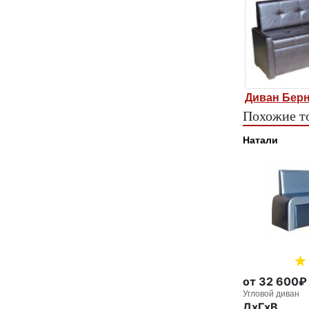
Диван Бер
Похожие т
Натали
от 32 600₽
Угловой диван
ДxГxВ