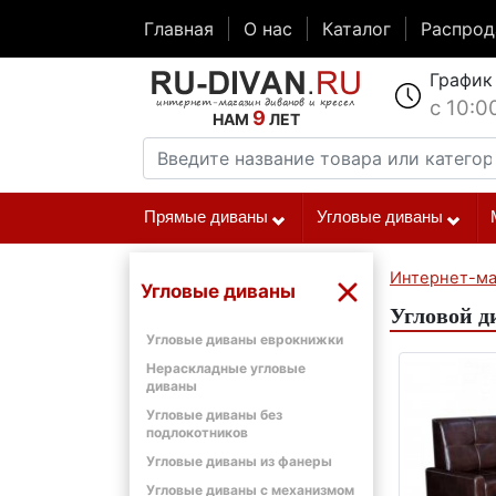
Главная
О нас
Каталог
Распро
График
с 10:0
9
НАМ
ЛЕТ
Прямые диваны
Угловые диваны
Интернет-ма
Угловые диваны
Угловой д
Угловые диваны еврокнижки
Нераскладные угловые
диваны
Угловые диваны без
подлокотников
Угловые диваны из фанеры
Угловые диваны с механизмом