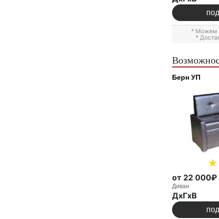
по
* Можем 
* Доста
Возможнос
Берн УП
от 22 000₽
Диван
ДxГxВ
по