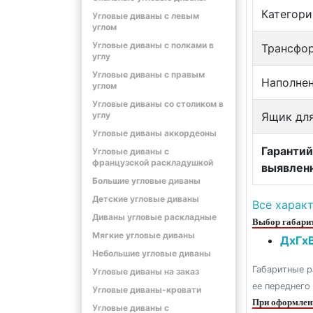
Категори
Угловые диваны с левым
углом
Угловые диваны с полками в
Трансфо
углу
Угловые диваны с правым
Наполне
углом
Угловые диваны со столиком в
углу
Ящик для
Угловые диваны аккордеоны
Гарантий
Угловые диваны с
французской раскладушкой
выявлен
Большие угловые диваны
Детские угловые диваны
Все харак
Диваны угловые раскладные
Выбор габарит
Мягкие угловые диваны
ДxГxВ
Небольшие угловые диваны
Габаритные р
Угловые диваны на заказ
ее переднего
Угловые диваны-кровати
При оформлени
Угловые диваны с