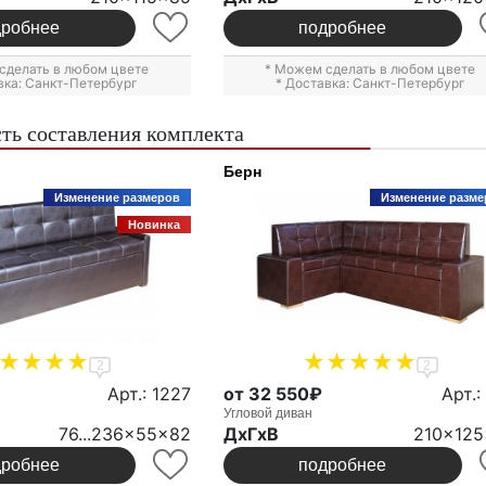
дробнее
подробнее
сделать в любом цвете
* Можем сделать в любом цвете
вка: Санкт-Петербург
* Доставка: Санкт-Петербург
ть составления комплекта
Берн
Изменение размеров
Изменение разме
Новинка
2
2
Арт.: 1227
от 32 550₽
Арт.:
Угловой диван
76...236x55x82
ДxГxВ
210x12
дробнее
подробнее