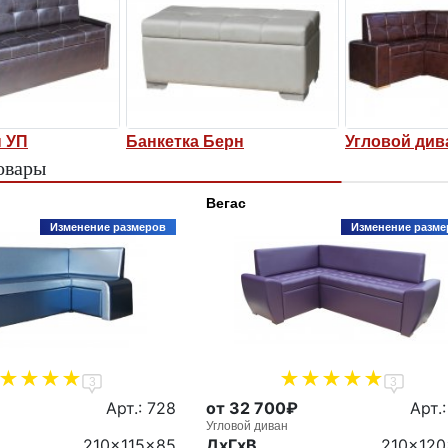
н УП
Банкетка Берн
Угловой див
овары
Вегас
Изменение размеров
Изменение разме
3
3
Арт.: 728
от 32 700₽
Арт.:
Угловой диван
210x115x85
ДxГxВ
210x12