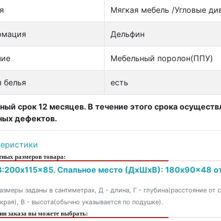
я
Мягкая мебель /Угловые ди
рмация
Дельфин
ние
Мебельный поролон(ППУ)
 белья
есть
ный срок 12 месяцев. В течение этого срока осущест
ных дефектов.
теристики
ных размеров товара:
:200x115x85. Спальное место (ДxШxВ): 180x90x48 от
азмеры заданы в сантиметрах, Д - длина, Г - глубина(расстояние от 
 края), В - высота(обычно указывается по подушке).
и заказа вы можете выбрать: