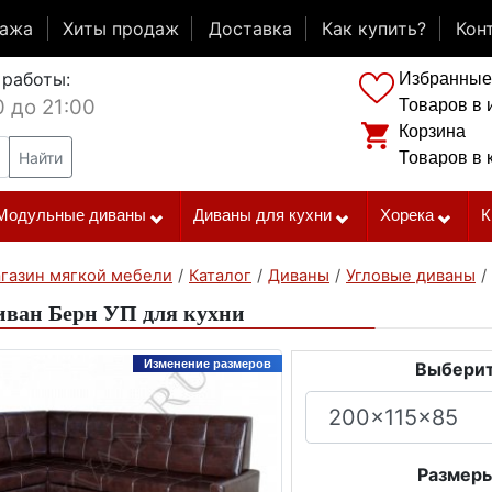
дажа
Хиты продаж
Доставка
Как купить?
Кон
 работы:
Избранные
0 до 21:00
Товаров в 
Корзина
Найти
Товаров в 
Модульные диваны
Диваны для кухни
Хорека
К
газин мягкой мебели
/
Каталог
/
Диваны
/
Угловые диваны
/
иван Берн УП для кухни
Изменение размеров
Выберит
Размеры