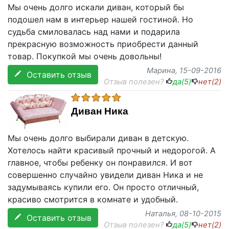
Мы очень долго искали диван, который бы
подошел нам в интерьер нашей гостиной. Но
судьба смиловалась над нами и подарила
прекрасную возможность приобрести данный
товар. Покупкой мы очень довольны!
Марина
, 15-09-2016
Оставить отзыв
Отзыв полезен?
да(
5
)
нет(
2
)
Диван Ника
Мы очень долго выбирали диван в детскую.
Хотелось найти красивый прочный и недорогой. А
главное, чтобы ребенку он понравился. И вот
совершенно случайно увидели диван Ника и не
задумываясь купили его. Он просто отличный,
красиво смотрится в комнате и удобный.
Наталья
, 08-10-2015
Оставить отзыв
Отзыв полезен?
да(
5
)
нет(
2
)