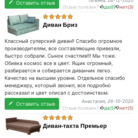
Татьяна
, 28-12-2020
Оставить отзыв
Отзыв полезен?
да(
8
)
нет(
3
)
Диван Бриз
Классный суперский диван!! Спасибо огромное
производителям, все составляющие привезли,
быстро собрали. Сынок счастлив!!! Мы тоже.
Обивка космос все в цвет. Ящик огромный,
разбирается и собирается диванчик легко.
Качество на высшем уровне. Отдельное спасибо
менеджеру, который звонил, все подробно
рассказал и цвет описал с достоинством.
Анастасия
, 26-10-2020
Оставить отзыв
Отзыв полезен?
да(
5
)
нет(
5
)
Диван-тахта Премьер