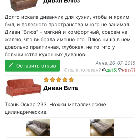
Диван Блюз
Долго искала диванчик для кухни, чтобы и ярким
был, и полезного пространства много не занимал.
Диван "Блюз" - мягкий и комфортный, совсем не
жалею, что выбрала именно его. Плюс ниша в нем
довольно практичная, глубокая, не то, что у
большинства кухонных диванов.
Анна
, 26-07-2015
Оставить отзыв
Отзыв полезен?
да(
5
)
нет(
1
)
Диван Вита
Ткань Оскар 233. Ножки металлические
цилиндрические.