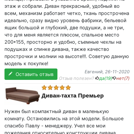
этаж и собрали. Диван прекрасный, удобный во
всем, механизм работает четко, ткань прострочена
идеально, сразу видно уровень фабрики, бельевой
ящик большой и глубокий, две подушки, а не три,
что для меня является плюсом, спальное место
200*155, просторно и удобно, съемные чехлы на
подушках и спинке дивана, также качество
прострочки и молнии на высоте!!!. Советую данную
модель к покупке!
Евгений
, 26-11-2020
Оставить отзыв
Отзыв полезен?
да(
19
)
нет(
7
)
Диван-тахта Премьер
Нужен был компактный диван в маленькую
комнату. Остановились на этой модели. Большое
спасибо Павлу - менеджеру. Учел все мои
пожелания относительно конструкции дивана,