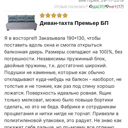
Виктория
, 24-11-2019
Отзыв полезен?
да(
31
)
нет(
17
)
Диван-тахта Премьер БП
Я в восторге!!! Заказывала 190*130, чтобы
поставить вдоль окна и смогла открыться
балконная дверь. Размеры совпадают на 100)%, без
погрешности. Независимы пружинный блок,
двойные пружины, т.к. достаточно широкий.
Подушки не каменные, которые как обычно
откладывают куда-нибудь на балкон - наоборот, не
толстые и не тонкие, как раз под спину хорошо
ложатся. Поверхность идеально ровная. Ящик
только мелковат, можно было повыше бортики
сделать, но это не беда. Фабрике и сотрудникам
процветания и нитки нигде не торчат. Привезли в
полиэтиленовой упаковке, это радует. Не знаю как
покажет себя дальше, но по-моему все отлично.