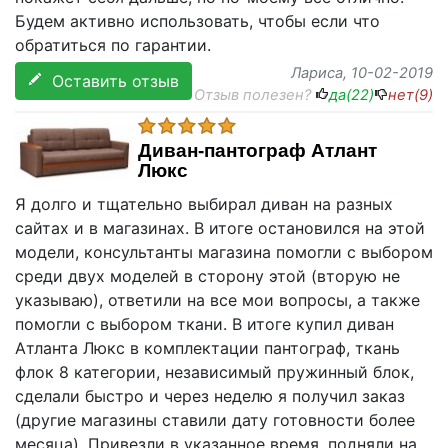
Будем активно использовать, чтобы если что
обратиться по гарантии.
Лариса
, 10-02-2019
Оставить отзыв
Отзыв полезен?
да(
22
)
нет(
9
)
Диван-пантограф Атлант
Люкс
Я долго и тщательно выбирал диван на разных
сайтах и в магазинах. В итоге остановился на этой
модели, консультанты магазина помогли с выбором
среди двух моделей в сторону этой (вторую не
указываю), ответили на все мои вопросы, а также
помогли с выбором ткани. В итоге купил диван
Атланта Люкс в комплектации пантограф, ткань
флок 8 категории, независимый пружинный блок,
сделали быстро и через неделю я получил заказ
(другие магазины ставили дату готовности более
месяца). Привезли в указанное время, подняли на