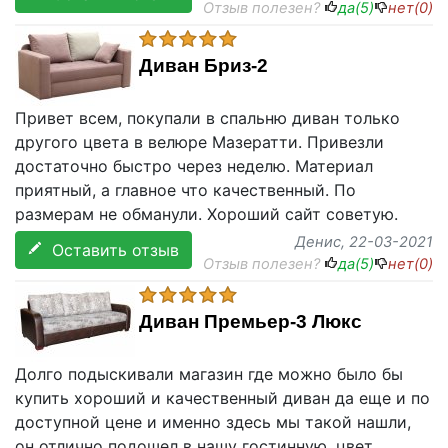
Отзыв полезен?
да(
5
)
нет(
0
)
Диван Бриз-2
Привет всем, покупали в спальню диван только
другого цвета в велюре Мазератти. Привезли
достаточно быстро через неделю. Материал
приятный, а главное что качественный. По
размерам не обманули. Хороший сайт советую.
Денис
, 22-03-2021
Оставить отзыв
Отзыв полезен?
да(
5
)
нет(
0
)
Диван Премьер-3 Люкс
Долго подыскивали магазин где можно было бы
купить хороший и качественный диван да еще и по
доступной цене и именно здесь мы такой нашли,
он отлично подошел в нашу гостинную, цвет