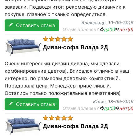
заказали. Подводя итог: рекомендую диванчик к
покупке, главное с тканью определиться!
Александр
, 19-09-2016
Оставить отзыв
Отзыв полезен?
да(
5
)
нет(
0
)
Диван-софа Влада 2Д
Очень интересный дизайн дивана, мы сделали
комбинирование цветов). Вписался отлично в наш
интерьер, по размерам довольно компактный.
Порадовала цена. Менеджер приветливый.
Остались только положительные впечатления)
Юлия
, 18-09-2016
Оставить отзыв
Отзыв полезен?
да(
5
)
нет(
3
)
Диван-софа Влада 2Д