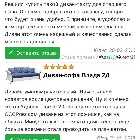
Решили купить такой диван-тахту для старшего
сына. Он сам подобрал его по каталогу, говорит,
что будет очень удобно. В принципе, в удобство и
комфортабельности мебели я и не сомневаюсь.
Диван этот очень надежный и качественно сделан,
мы очень довольны.
Юлия
, 20-03-2016
Оставить отзыв
Отзыв полезен?
да(
10
)
нет(
2
)
Диван-софа Влада 2Д
Дизайн умопомрачительный) Нам с женой
нравятся яркие цветовые решения) Ну и кончено
же он Удобен! После 20 лет совместного сна на
СССРовском диване на этот ложишся, как на
облака. Минус только в том что дочь теперь еще
больше времени стала проводить за планшетом.
Oleg
, 18-09-2016