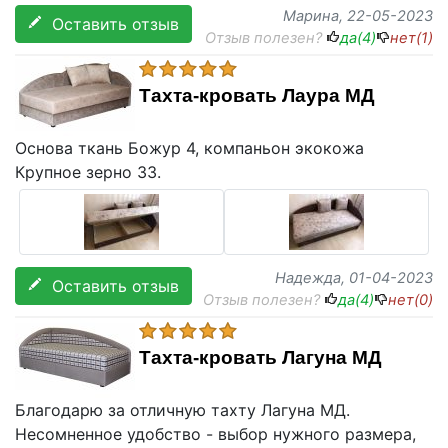
Марина
, 22-05-2023
Оставить отзыв
Отзыв полезен?
да(
4
)
нет(
1
)
Тахта-кровать Лаура МД
Основа ткань Божур 4, компаньон экокожа
Крупное зерно 33.
Надежда
, 01-04-2023
Оставить отзыв
Отзыв полезен?
да(
4
)
нет(
0
)
Тахта-кровать Лагуна МД
Благодарю за отличную тахту Лагуна МД.
Несомненное удобство - выбор нужного размера,