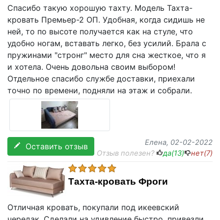
Спасибо такую хорошую тахту. Модель Тахта-
кровать Премьер-2 ОП. Удобная, когда сидишь не
ней, то по высоте получается как на стуле, что
удобно ногам, вставать легко, без усилий. Брала с
пружинами "стронг" место для сна жесткое, что я
и хотела. Очень довольна своим выбором!
Отдельное спасибо службе доставки, приехали
точно по времени, подняли на этаж и собрали.
Елена
, 02-02-2022
Оставить отзыв
Отзыв полезен?
да(
13
)
нет(
7
)
Тахта-кровать Фроги
Отличная кровать, покупали под икеевский
чередак. Сделали на удивление быстро, привезли