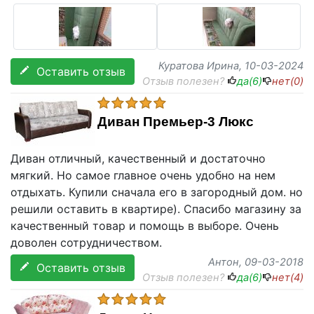
Куратова Ирина
, 10-03-2024
Оставить отзыв
Отзыв полезен?
да(
6
)
нет(
0
)
Диван Премьер-3 Люкс
Диван отличный, качественный и достаточно
мягкий. Но самое главное очень удобно на нем
отдыхать. Купили сначала его в загородный дом. но
решили оставить в квартире). Спасибо магазину за
качественный товар и помощь в выборе. Очень
доволен сотрудничеством.
Антон
, 09-03-2018
Оставить отзыв
Отзыв полезен?
да(
6
)
нет(
4
)