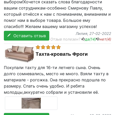
выбором!Хочется сказать слова благодарности
вашим сотрудникам-особенно Смирнову Павлу,
который отнёсся к нам с пониманием, вниманием и
помог нам в выборе товара. Большое ему
спасибо!!! Желаем вашему магазину успехов!
Лилия
, 27-02-2022
Оставить отзыв
Отзыв полезен?
да(
14
)
нет(
4
)
Тахта-кровать Фроги
Покупали тахту для 16-ти летнего сына. Очень
долго сомневались, место не много. Взяли тахту в
материале - рогожка. Она прекрасно подошла по
размеру. Спать очень удобно. И ребята
молодцы,аккуратно собрали и установили её.