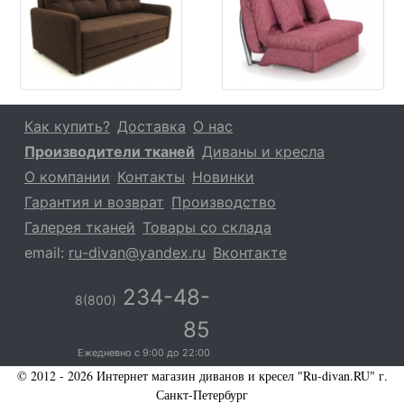
Как купить?
Доставка
О нас
Производители тканей
Диваны и кресла
О компании
Контакты
Новинки
Гарантия и возврат
Производство
Галерея тканей
Товары со склада
email:
ru-divan@yandex.ru
Вконтакте
234-48-
8(800)
85
Ежедневно с
9:00
до
22:00
© 2012 - 2026 Интернет магазин диванов и кресел "Ru-divan.RU" г.
Санкт-Петербург