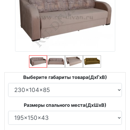
Выберите габариты товара(ДxГxВ)
Размеры спального места(ДxШxВ)