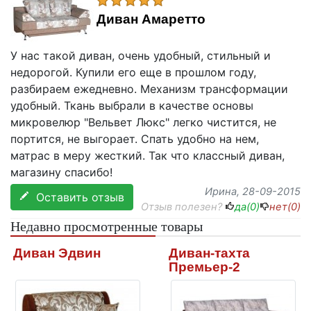
Диван Амаретто
У нас такой диван, очень удобный, стильный и
недорогой. Купили его еще в прошлом году,
разбираем ежедневно. Механизм трансформации
удобный. Ткань выбрали в качестве основы
микровелюр "Вельвет Люкс" легко чистится, не
портится, не выгорает. Спать удобно на нем,
матрас в меру жесткий. Так что классный диван,
магазину спасибо!
Ирина
, 28-09-2015
Оставить отзыв
Отзыв полезен?
да(
0
)
нет(
0
)
Недавно просмотренные товары
Диван Эдвин
Диван-тахта
Премьер-2