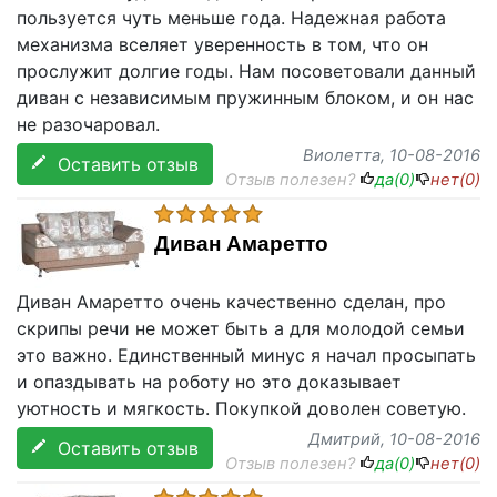
пользуется чуть меньше года. Надежная работа
механизма вселяет уверенность в том, что он
прослужит долгие годы. Нам посоветовали данный
диван с независимым пружинным блоком, и он нас
не разочаровал.
Виолетта
, 10-08-2016
Оставить отзыв
Отзыв полезен?
да(
0
)
нет(
0
)
Диван Амаретто
Диван Амаретто очень качественно сделан, про
скрипы речи не может быть а для молодой семьи
это важно. Единственный минус я начал просыпать
и опаздывать на роботу но это доказывает
уютность и мягкость. Покупкой доволен советую.
Дмитрий
, 10-08-2016
Оставить отзыв
Отзыв полезен?
да(
0
)
нет(
0
)