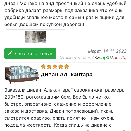
диван Монако на вид простинкий но очень удобный
фабрика делает размеры под заказчика что очень
удобно,и спальное место в самый раз и ящики для
белья ,вобщем покупкой доволен!
Марат
, 14-11-2022
Оставить отзыв
Отзыв полезен?
да(
3
)
нет(
0
)
Диван Алькантара
Заказали диван "Алькантара" еврокнижка, размеры
200*160, рогожка дрим беж. Все было четко,
быстро, оперативно, слаженно и оформление
заказа и доставка. Диван потрясающий, ткань
смотрится красиво, спать приятно - нам очень
подошла жесткость. Когда спишь на диване с