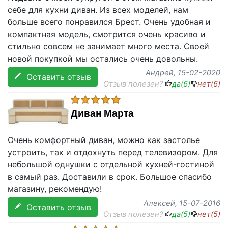
себе для кухни диван. Из всех моделей, нам
больше всего понравился Брест. Очень удобная и
компактная модель, смотрится очень красиво и
стильно совсем не занимает много места. Своей
новой покупкой мы остались очень довольны.
Андрей
, 15-02-2020
Оставить отзыв
Отзыв полезен?
да(
6
)
нет(
6
)
Диван Марта
Очень комфортный диван, можно как застолье
устроить, так и отдохнуть перед телевизором. Для
небольшой однушки с отдельной кухней-гостиной
в самый раз. Доставили в срок. Большое спасибо
магазину, рекомендую!
Алексей
, 15-07-2016
Оставить отзыв
Отзыв полезен?
да(
5
)
нет(
5
)