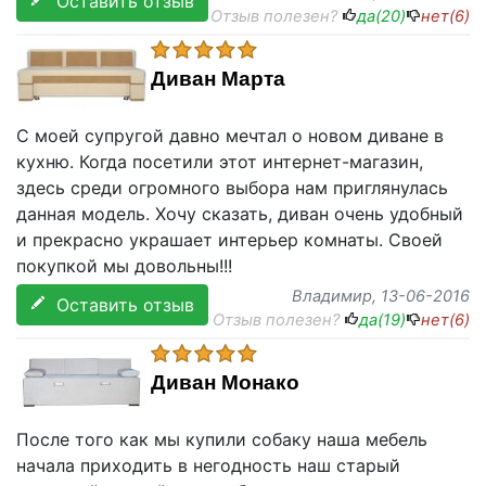
Оставить отзыв
Отзыв полезен?
да(
20
)
нет(
6
)
Диван Марта
С моей супругой давно мечтал о новом диване в
кухню. Когда посетили этот интернет-магазин,
здесь среди огромного выбора нам приглянулась
данная модель. Хочу сказать, диван очень удобный
и прекрасно украшает интерьер комнаты. Своей
покупкой мы довольны!!!
Владимир
, 13-06-2016
Оставить отзыв
Отзыв полезен?
да(
19
)
нет(
6
)
Диван Монако
После того как мы купили собаку наша мебель
начала приходить в негодность наш старый