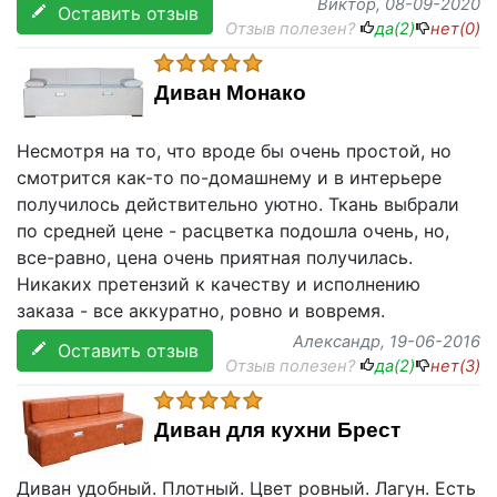
Виктор
, 08-09-2020
Оставить отзыв
Отзыв полезен?
да(
2
)
нет(
0
)
Диван Монако
Несмотря на то, что вроде бы очень простой, но
смотрится как-то по-домашнему и в интерьере
получилось действительно уютно. Ткань выбрали
по средней цене - расцветка подошла очень, но,
все-равно, цена очень приятная получилась.
Никаких претензий к качеству и исполнению
заказа - все аккуратно, ровно и вовремя.
Александр
, 19-06-2016
Оставить отзыв
Отзыв полезен?
да(
2
)
нет(
3
)
Диван для кухни Брест
Диван удобный. Плотный. Цвет ровный. Лагун. Есть