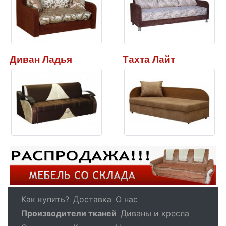
Диван Ладья
Тахта Лайт
Как купить?
Доставка
О нас
Производители тканей
Диваны и кресла