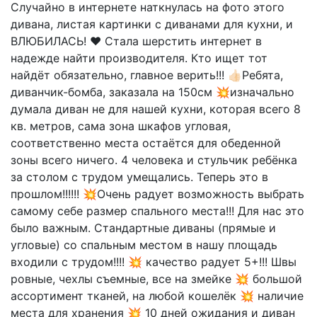
Случайно в интернете наткнулась на фото этого
дивана, листая картинки с диванами для кухни, и
ВЛЮБИЛАСЬ! ❤️ Стала шерстить интернет в
надежде найти производителя. Кто ищет тот
найдёт обязательно, главное верить!!! 👍🏻Ребята,
диванчик-бомба, заказала на 150см 💥изначально
думала диван не для нашей кухни, которая всего 8
кв. метров, сама зона шкафов угловая,
соответственно места остаётся для обеденной
зоны всего ничего. 4 человека и стульчик ребёнка
за столом с трудом умещались. Теперь это в
прошлом!!!!!! 💥Очень радует возможность выбрать
самому себе размер спального места!!! Для нас это
было важным. Стандартные диваны (прямые и
угловые) со спальным местом в нашу площадь
входили с трудом!!!! 💥 качество радует 5+!!! Швы
ровные, чехлы съемные, все на змейке 💥 большой
ассортимент тканей, на любой кошелёк 💥 наличие
места для хранения 💥 10 дней ожидания и диван