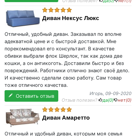
Отзыв полезен?
да(
0
)
нет(
1
)
Диван Нексус Люкс
Отличный, удобный диван. Заказывал по вполне
адекватной цене и с быстрой доставкой. Мне
порекомендовал его консультант. В качестве
обивки выбрали флок Шерлок, так как дома две
кошки, а он антикоготь. Доставили быстро и без
повреждений. Работники отлично знают своё дело.
И качественно сделали свою работу. Сам товар
тоже отличного качества.
Игорь
, 09-09-2020
Оставить отзыв
Отзыв полезен?
да(
0
)
нет(
0
)
Диван Амаретто
Отличный и удобный диван, которым моя семья