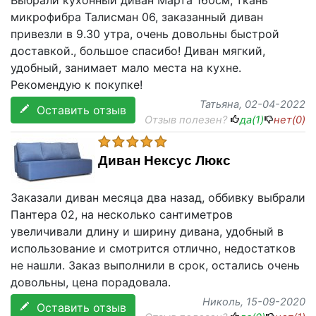
Выбрали кухонный диван Марта 160см, ткань
микрофибра Талисман 06, заказанный диван
привезли в 9.30 утра, очень довольны быстрой
доставкой., большое спасибо! Диван мягкий,
удобный, занимает мало места на кухне.
Рекомендую к покупке!
Татьяна
, 02-04-2022
Оставить отзыв
Отзыв полезен?
да(
1
)
нет(
0
)
Диван Нексус Люкс
Заказали диван месяца два назад, оббивку выбрали
Пантера 02, на несколько сантиметров
увеличивали длину и ширину дивана, удобный в
использование и смотрится отлично, недостатков
не нашли. Заказ выполнили в срок, остались очень
довольны, цена порадовала.
Николь
, 15-09-2020
Оставить отзыв