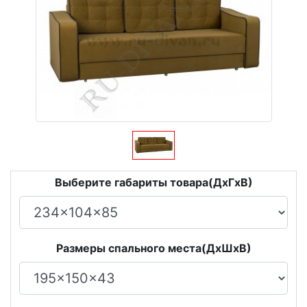
Выберите габариты товара(ДxГxВ)
Размеры спального места(ДxШxВ)