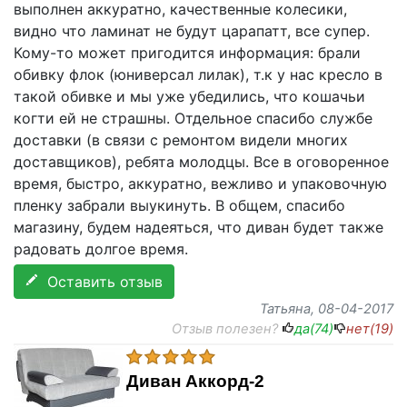
выполнен аккуратно, качественные колесики,
видно что ламинат не будут царапатт, все супер.
Кому-то может пригодится информация: брали
обивку флок (юниверсал лилак), т.к у нас кресло в
такой обивке и мы уже убедились, что кошачьи
когти ей не страшны. Отдельное спасибо службе
доставки (в связи с ремонтом видели многих
доставщиков), ребята молодцы. Все в оговоренное
время, быстро, аккуратно, вежливо и упаковочную
пленку забрали выукинуть. В общем, спасибо
магазину, будем надеяться, что диван будет также
радовать долгое время.
Оставить отзыв
Татьяна
, 08-04-2017
Отзыв полезен?
да(
74
)
нет(
19
)
Диван Аккорд-2