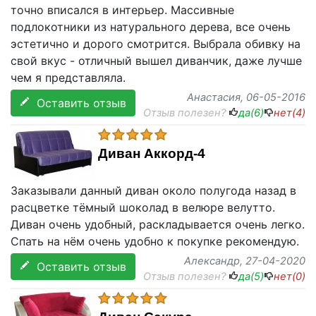
точно вписался в интерьер. Массивные
подлокотники из натурального дерева, все очень
эстетично и дорого смотрится. Выбрала обивку на
свой вкус - отличный вышел диванчик, даже лучше
чем я представляла.
Анастасия
, 06-05-2016
Оставить отзыв
Отзыв полезен?
да(
6
)
нет(
4
)
Диван Аккорд-4
Заказывали данный диван около полугода назад в
расцветке тёмный шоколад в велюре велутто.
Диван очень удобный, раскладывается очень легко.
Спать на нём очень удобно к покупке рекомендую.
Александр
, 27-04-2020
Оставить отзыв
Отзыв полезен?
да(
5
)
нет(
0
)