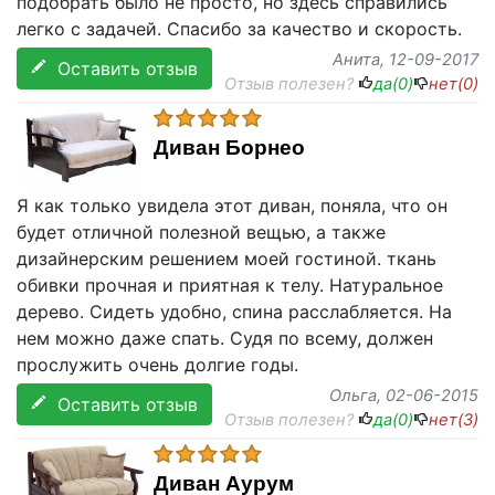
подобрать было не просто, но здесь справились
легко с задачей. Спасибо за качество и скорость.
Анита
, 12-09-2017
Оставить отзыв
Отзыв полезен?
да(
0
)
нет(
0
)
Диван Борнео
Я как только увидела этот диван, поняла, что он
будет отличной полезной вещью, а также
дизайнерским решением моей гостиной. ткань
обивки прочная и приятная к телу. Натуральное
дерево. Сидеть удобно, спина расслабляется. На
нем можно даже спать. Судя по всему, должен
прослужить очень долгие годы.
Ольга
, 02-06-2015
Оставить отзыв
Отзыв полезен?
да(
0
)
нет(
3
)
Диван Аурум