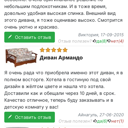
небольшим подлокотникам. И в тоже время,
довольно удобная высокая спинка. Внешний вид
этого дивана, я тоже оцениваю высоко. Смотрится
очень уютно и красиво.
Виктория
, 17-09-2015
Оставить отзыв
Отзыв полезен?
да(
8
)
нет(
4
)
Диван Армандо
Я очень рада что приобрела именно этот диван, я в
полном восторге. Хотела в гостиную под свой
дизайн в жёлтом цвете и нашла что хотела.
Доставили как и обещали через 10 дней, в срок.
Качество отличное, теперь буду заказывать и в
детскую комнату у вас!
Айнагуль
, 27-06-2020
Оставить отзыв
Отзыв полезен?
да(
6
)
нет(
1
)