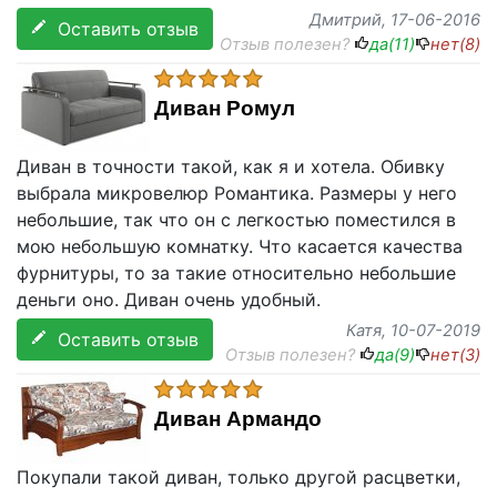
Дмитрий
, 17-06-2016
Оставить отзыв
Отзыв полезен?
да(
11
)
нет(
8
)
Диван Ромул
Диван в точности такой, как я и хотела. Обивку
выбрала микровелюр Романтика. Размеры у него
небольшие, так что он с легкостью поместился в
мою небольшую комнатку. Что касается качества
фурнитуры, то за такие относительно небольшие
деньги оно. Диван очень удобный.
Катя
, 10-07-2019
Оставить отзыв
Отзыв полезен?
да(
9
)
нет(
3
)
Диван Армандо
Покупали такой диван, только другой расцветки,