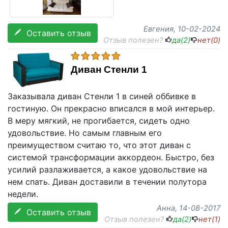
Евгения
, 10-02-2024
Оставить отзыв
Отзыв полезен?
да(
2
)
нет(
0
)
Диван Стенли 1
Заказывала диван Стенли 1 в синей оббивке в
гостиную. Он прекрасно вписался в мой интерьер.
В меру мягкий, не прогибается, сидеть одно
удовольствие. Но самым главным его
преимуществом считаю то, что этот диван с
системой трансформации аккордеон. Быстро, без
усилий разлаживается, а какое удовольствие на
нем спать. Диван доставили в течении полутора
недели.
Анна
, 14-08-2017
Оставить отзыв
Отзыв полезен?
да(
2
)
нет(
1
)