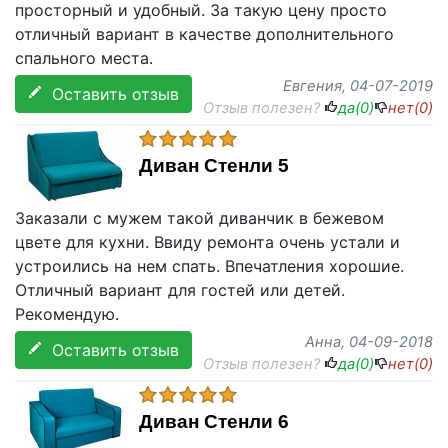
просторный и удобный. За такую цену просто
отличный вариант в качестве дополнительного
спального места.
Евгения
, 04-07-2019
Оставить отзыв
Отзыв полезен?
да(
0
)
нет(
0
)
Диван Стенли 5
Заказали с мужем такой диванчик в бежевом
цвете для кухни. Ввиду ремонта очень устали и
устроились на нем спать. Впечатления хорошие.
Отличный вариант для гостей или детей.
Рекомендую.
Анна
, 04-09-2018
Оставить отзыв
Отзыв полезен?
да(
0
)
нет(
0
)
Диван Стенли 6