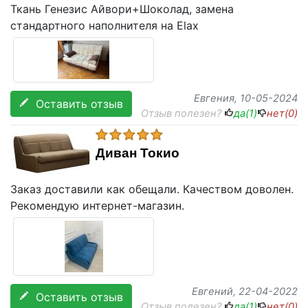
Ткань Генезис Айвори+Шоколад, замена
стандартного наполнителя на Elax
Евгения
, 10-05-2024
Оставить отзыв
Отзыв полезен?
да(
1
)
нет(
0
)
Диван Токио
Заказ доставили как обещали. Качеством доволен.
Рекомендую интернет-магазин.
Евгений
, 22-04-2022
Оставить отзыв
Отзыв полезен?
да(
1
)
нет(
0
)