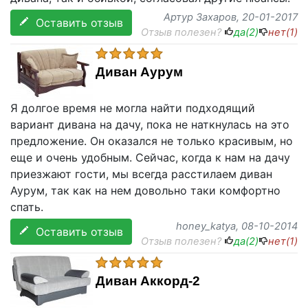
Артур Захаров
, 20-01-2017
Оставить отзыв
Отзыв полезен?
да(
2
)
нет(
1
)
Диван Аурум
Я долгое время не могла найти подходящий
вариант дивана на дачу, пока не наткнулась на это
предложение. Он оказался не только красивым, но
еще и очень удобным. Сейчас, когда к нам на дачу
приезжают гости, мы всегда расстилаем диван
Аурум, так как на нем довольно таки комфортно
спать.
honey_katya
, 08-10-2014
Оставить отзыв
Отзыв полезен?
да(
2
)
нет(
1
)
Диван Аккорд-2