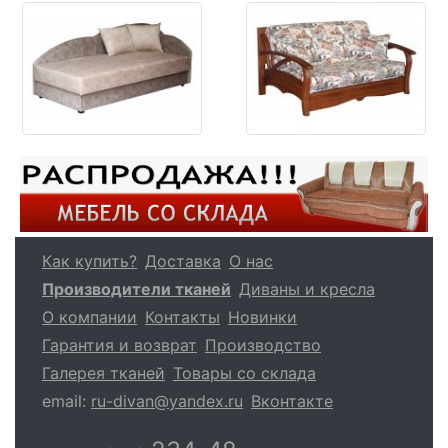
Как купить?
Доставка
О нас
Производители тканей
Диваны и кресла
О компании
Контакты
Новинки
Гарантия и возврат
Производство
Галерея тканей
Товары со склада
email:
ru-divan@yandex.ru
Вконтакте