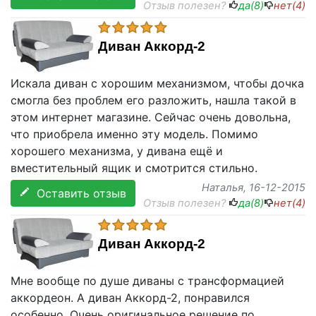
Отзыв полезен?
да(
8
)
нет(
4
)
Диван Аккорд-2
Искала диван с хорошим механизмом, чтобы дочка
смогла без проблем его разложить, нашла такой в
этом интернет магазине. Сейчас очень довольна,
что приобрела именно эту модель. Помимо
хорошего механизма, у дивана ещё и
вместительный ящик и смотрится стильно.
Наталья
, 16-12-2015
Оставить отзыв
Отзыв полезен?
да(
8
)
нет(
4
)
Диван Аккорд-2
Мне вообще по душе диваны с трансформацией
аккордеон. А диван Аккорд-2, понравился
особенно. Очень оригинальное решение по