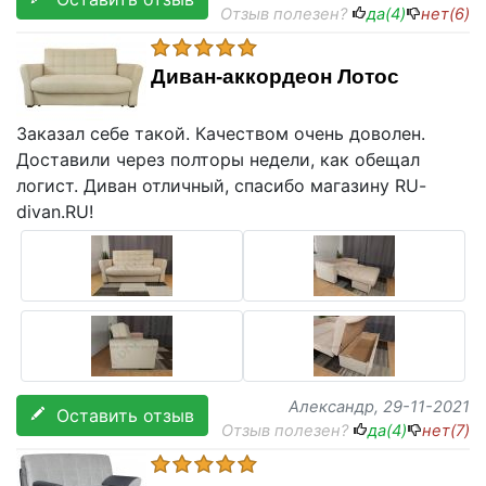
Отзыв полезен?
да(
4
)
нет(
6
)
Диван-аккордеон Лотос
Заказал себе такой. Качеством очень доволен.
Доставили через полторы недели, как обещал
логист. Диван отличный, спасибо магазину RU-
divan.RU!
Александр
, 29-11-2021
Оставить отзыв
Отзыв полезен?
да(
4
)
нет(
7
)