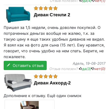
Отзыв полезен?
да(
4
)
нет(
1
)
Диван Стенли 2
Пришел за 1,5 недели, очень доволен покупкой. О
потраченных деньгах вообще не жалею, т.к. за
такую цену я еще таких удобных диванов не видел.
Я взял как на фото для сына (15 лет). Ему нравится,
говорит, что очень удобно на нем спать. Берите, не
пожалеете.
Адель
, 19-08-2017
Оставить отзыв
Отзыв полезен?
да(
3
)
нет(
0
)
Диван Аккорд-2
Дополнение к отзыву. Ещё один снимок