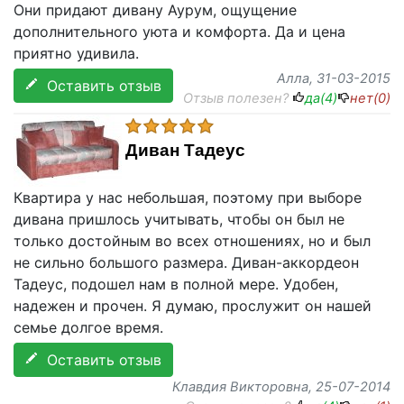
Они придают дивану Аурум, ощущение
дополнительного уюта и комфорта. Да и цена
приятно удивила.
Алла
, 31-03-2015
Оставить отзыв
Отзыв полезен?
да(
4
)
нет(
0
)
Диван Тадеус
Квартира у нас небольшая, поэтому при выборе
дивана пришлось учитывать, чтобы он был не
только достойным во всех отношениях, но и был
не сильно большого размера. Диван-аккордеон
Тадеус, подошел нам в полной мере. Удобен,
надежен и прочен. Я думаю, прослужит он нашей
семье долгое время.
Оставить отзыв
Клавдия Викторовна
, 25-07-2014